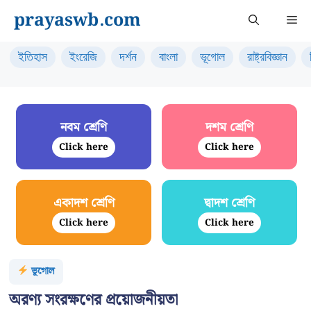
Skip
prayaswb.com
Me
to
content
ইতিহাস
ইংরেজি
দর্শন
বাংলা
ভূগোল
রাষ্ট্রবিজ্ঞান
নবম শ্রেণি
দশম শ্রেণি
Click here
Click here
একাদশ শ্রেণি
দ্বাদশ শ্রেণি
Click here
Click here
ভূগোল
অরণ্য সংরক্ষণের প্রয়োজনীয়তা