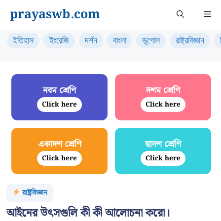
Skip
prayaswb.com
Me
to
content
ইতিহাস
ইংরেজি
দর্শন
বাংলা
ভূগোল
রাষ্ট্রবিজ্ঞান
নবম শ্রেণি
দশম শ্রেণি
Click here
Click here
একাদশ শ্রেণি
দ্বাদশ শ্রেণি
Click here
Click here
রাষ্ট্রবিজ্ঞান
আইনের উৎসগুলি কী কী আলোচনা করো।