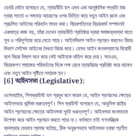
হেনরি মেইন বলেছেন যে, ন্যায়নীতি হল এমন এক আনুষ্ঠানিক পদ্ধতি যার
দ্বারা সততা ও সমতার আচরণের ওপর ভিত্তি করে নতুন আইন রচনা এবং
প্রচলিত আইনের পরিবর্তন সাধন করা। বিচারপতিদের বিচারকার্য সম্পাদনই
একমাত্র কাজ নয়, তাঁরা দেখেন ন্যায়নীতি প্রতিষ্ঠার দ্বারা সমাজব্যবস্থা যাতে
সুখ ও পরিপূর্ণতায় ভরে যেতে পারে। আইনবিভাগ আইন প্রণয়ন করলেও বিচার
বিভাগ সেইসব আইনের বৈধতা বিচার করে। যেসব আইন জনকল্যাণের বিরোধী
বলে বিচার বিভাগ মনে করে সেই আইনকে বাতিল করে দেয়। অতএব,
বিচারকগণ সমাজের পরিবর্তনের দিকে লক্ষ রেখে ন্যায়বিচার প্রতিষ্ঠা করে থাকেন
এবং নতুন আইন সৃষ্টিতে সহায়ক হন।
[6] আইনসভা (Legislative):
ওপেনহাইম, গিলক্রাইস্ট হল প্রমুখ মনে করেন যে, আইন প্রণয়নের ক্ষেত্রে
আইনসভার ভূমিকা গুরুত্বপূর্ণ। গিল ক্রাইস্ট বলেছেন যে, আধুনিক রাষ্ট্রে
আইন প্রণয়নের ক্ষেত্রে আইনসভা খুবই গুরুত্বপূর্ণ। আইনসভা জনমতকে
উপেক্ষা করে আইন প্রণয়ন করতে পারে না। বর্তমানে তাই গণতান্ত্রিক
ব্যবস্থার যেভাবে প্রসার ঘটেছে, ঠিক অনুরূপভাবে আইনসভা দ্বারা প্রণীত