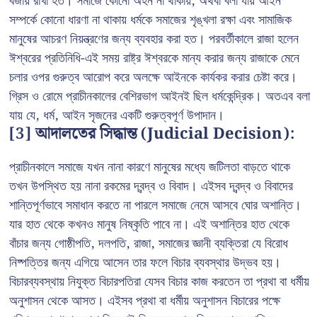
বজায় রাখা হত। সমাজে কোনো অহন না থাকায়, অথবা বলা যায় আইন
সম্পর্কে কোনো ধারণা না থাকায় ধর্মকে সমাজের শৃঙ্খলা রক্ষা এবং সামাজিক
মানুষের আচরণ নিয়ন্ত্রণের জন্য ব্যবহার করা হত। পরবর্তীকালে রাজা হলেন
ঈশ্বরের প্রতিনিধি-এই সময় রাষ্ট্র ঈশ্বরকে মান্য করার জন্য রাজাকে মেনে
চলার ওপর গুরুত্ব আরোপ করে অলক্ষে আইনকে কার্যকর করার চেষ্টা করে।
গ্রিস ও রোমে প্রাচীনকালের বেশিরভাগ আইনই ছিল ধর্মকেন্দ্রিক। অতএব বলা
যায় যে, ধর্ম, আইন সৃজনের একটি গুরুত্বপূর্ণ উপাদান।
[3] আদালতের সিদ্ধান্ত (Judicial Decision):
প্রাচীনকালে সমাজে যখন নানা কারণে মানুষের মধ্যে জটিলতা বাড়তে থাকে
তখন উপস্থিত হয় নানা রকমের দ্বন্দ্ব ও বিবাদ। এইসব দ্বন্দ্ব ও বিবাদের
শান্তিপূর্ণভাবে সমাধান করতে না পারলে সমাজে নেমে আসবে ঘোর অশান্তি।
যার হাত থেকে কখনও মানুষ নিষ্কৃতি পাবে না। এই অশান্তির হাত থেকে
বাঁচার জন্য গোষ্ঠীপতি, দলপতি, রাজা, সমাজের জ্ঞানী ব্যক্তিরা যে বিরোধ
নিষ্পত্তির জন্য এগিয়ে আসেন তার ফলে বিচার ব্যবস্থার উদ্ভব হয়।
বিচারব্যবস্থায় নিযুক্ত বিচারপতিরা যেসব বিচার কাজ করতেন তা প্রথা বা ধর্মীয়
অনুশাসন থেকে আসত। এইসব প্রথা বা ধর্মীয় অনুশাসন বিচারের পক্ষে