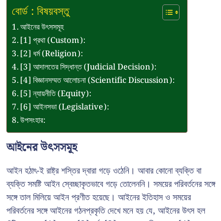
বোর্ড : বিষয়বস্তু
আইনের উৎসসমূহ
[1] প্রথা (Custom):
[2] ধর্ম (Religion):
[3] আদালতের সিদ্ধান্ত (Judicial Decision):
[4] বিজ্ঞানসম্মত আলোচনা (Scientific Discussion):
[5] ন্যায়নীতি (Equity):
[6] আইনসভা (Legislative):
উপসংহার:
আইনের উৎসসমূহ
আইন হঠাৎ-ই রাষ্ট্র শস্তির দ্বারা গড়ে ওঠেনি। আবার কোনো ব্যক্তি বা
ব্যক্তি সমষ্টি আইন স্বেচ্ছাকৃতভাবে গড়ে তোলেননি। সময়ের পরিবর্তনের সঙ্গে
সঙ্গে তাল মিলিয়ে আইন প্রণীত হয়েছে। আইনের ইতিহাস ও সময়ের
পরিবর্তনের সঙ্গে আইনের গঠনপ্রকৃতি দেখে মনে হয় যে, আইনের উৎস হল