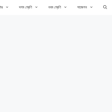
টার
দশম শ্রেণি
নবম শ্রেণি
সাজেশন