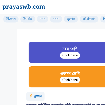
Skip
prayaswb.com
to
content
ইতিহাস
ইংরেজি
দর্শন
বাংলা
ভূগোল
রাষ্ট্রবিজ্ঞান
শ
নবম শ্রেণি
Click here
একাদশ শ্রেণি
Click here
ভূগোল