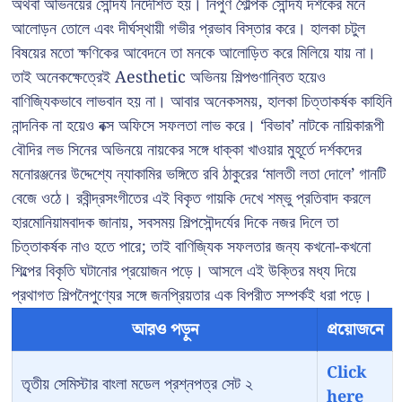
অথবা অভিনয়ের সৌন্দর্য নির্দেশিত হয়। নিপুণ শৈল্পিক সৌন্দর্য দর্শকের মনে
আলোড়ন তোলে এবং দীর্ঘস্থায়ী গভীর প্রভাব বিস্তার করে। হালকা চটুল
বিষয়ের মতো ক্ষণিকের আবেদনে তা মনকে আলোড়িত করে মিলিয়ে যায় না।
তাই অনেকক্ষেত্রেই Aesthetic অভিনয় শিল্পগুণান্বিত হয়েও
বাণিজ্যিকভাবে লাভবান হয় না। আবার অনেকসময়, হালকা চিত্তাকর্ষক কাহিনি
নান্দনিক না হয়েও বক্স অফিসে সফলতা লাভ করে। ‘বিভাব’ নাটকে নায়িকারূপী
বৌদির লভ সিনের অভিনয়ে নায়কের সঙ্গে ধাক্কা খাওয়ার মুহূর্তে দর্শকদের
মনোরঞ্জনের উদ্দেশ্যে ন্যাকামির ভঙ্গিতে রবি ঠাকুরের ‘মালতী লতা দোলে’ গানটি
বেজে ওঠে। রবীন্দ্রসংগীতের এই বিকৃত গায়কি দেখে শম্ভু প্রতিবাদ করলে
হারমোনিয়ামবাদক জানায়, সবসময় শিল্পসৌন্দর্যের দিকে নজর দিলে তা
চিত্তাকর্ষক নাও হতে পারে; তাই বাণিজ্যিক সফলতার জন্য কখনো-কখনো
শিল্পের বিকৃতি ঘটানোর প্রয়োজন পড়ে। আসলে এই উক্তির মধ্য দিয়ে
প্রথাগত শিল্পনৈপুণ্যের সঙ্গে জনপ্রিয়তার এক বিপরীত সম্পর্কই ধরা পড়ে।
আরও পড়ুন
প্রয়োজনে
Click
তৃতীয় সেমিস্টার বাংলা মডেল প্রশ্নপত্র সেট ২
here