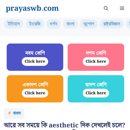
Skip
prayaswb.com
Me
to
content
ইতিহাস
ইংরেজি
দর্শন
বাংলা
ভূগোল
রাষ্ট্রবিজ্ঞান
নবম শ্রেণি
দশম শ্রেণি
Click here
Click here
একাদশ শ্রেণি
দ্বাদশ শ্রেণি
Click here
Click here
বাংলা
আরে সব সময়ে কি aesthetic দিক দেখলেই চলে?