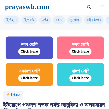
Skip
prayaswb.com
Me
to
content
ইতিহাস
ইংরেজি
দর্শন
বাংলা
ভূগোল
রাষ্ট্রবিজ্ঞান
নবম শ্রেণি
দশম শ্রেণি
Click here
Click here
একাদশ শ্রেণি
দ্বাদশ শ্রেণি
Click here
Click here
ইতিহাস
ইউরোপে পঞ্চদশ শতক পর্যন্ত জাদুবিদ্যা ও অপরসায়ন