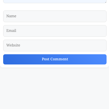
Name
Email
Website