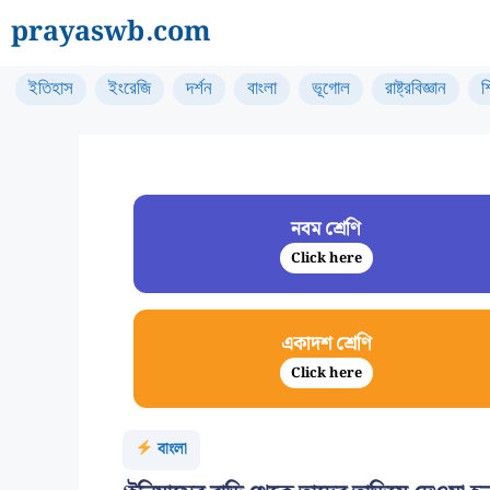
Skip
prayaswb.com
to
content
ইতিহাস
ইংরেজি
দর্শন
বাংলা
ভূগোল
রাষ্ট্রবিজ্ঞান
শ
নবম শ্রেণি
Click here
একাদশ শ্রেণি
Click here
বাংলা