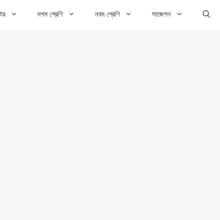
টার
দশম শ্রেণি
নবম শ্রেণি
সাজেশন