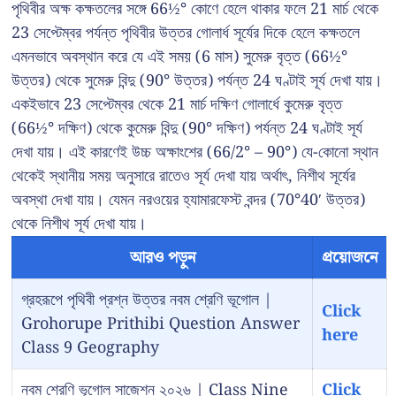
পৃথিবীর অক্ষ কক্ষতলের সঙ্গে 66½° কোণে হেলে থাকার ফলে 21 মার্চ থেকে
23 সেপ্টেম্বর পর্যন্ত পৃথিবীর উত্তর গোলার্ধ সূর্যের দিকে হেলে কক্ষতলে
এমনভাবে অবস্থান করে যে এই সময় (6 মাস) সুমেরু বৃত্ত (66½°
উত্তর) থেকে সুমেরু বিন্দু (90° উত্তর) পর্যন্ত 24 ঘণ্টাই সূর্য দেখা যায়।
একইভাবে 23 সেপ্টেম্বর থেকে 21 মার্চ দক্ষিণ গোলার্ধে কুমেরু বৃত্ত
(66½° দক্ষিণ) থেকে কুমেরু বিন্দু (90° দক্ষিণ) পর্যন্ত 24 ঘণ্টাই সূর্য
দেখা যায়। এই কারণেই উচ্চ অক্ষাংশের (66/2° – 90°) যে-কোনো স্থান
থেকেই স্থানীয় সময় অনুসারে রাতেও সূর্য দেখা যায় অর্থাৎ, নিশীথ সূর্যের
অবস্থা দেখা যায়। যেমন নরওয়ের হ্যামারফেস্ট বন্দর (70°40′ উত্তর)
থেকে নিশীথ সূর্য দেখা যায়।
আরও পড়ুন
প্রয়োজনে
গ্রহরূপে পৃথিবী প্রশ্ন উত্তর নবম শ্রেণি ভূগোল |
Click
Grohorupe Prithibi Question Answer
here
Class 9 Geography
নবম শ্রেণি ভূগোল সাজেশন ২০২৬ | Class Nine
Click