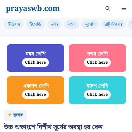
Skip
prayaswb.com
Me
to
content
ইতিহাস
ইংরেজি
দর্শন
বাংলা
ভূগোল
রাষ্ট্রবিজ্ঞান
নবম শ্রেণি
দশম শ্রেণি
Click here
Click here
একাদশ শ্রেণি
দ্বাদশ শ্রেণি
Click here
Click here
ভূগোল
উচ্চ অক্ষাংশে নিশীথ সূর্যের অবস্থা হয় কেন