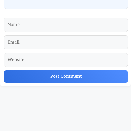
Name
Email
Website