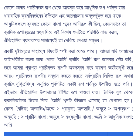
কোনো ভাষার প্রাচীনতম রূপ থেকে আরম্ভ করে আধুনিক রূপ পর্যন্ত তার
ধারাবাহিক ক্রমবিবর্তনের ইতিহাস এই আলোচনার অন্তর্ভুক্ত হয়ে থাকে।
আধুনিককালে ব্যবহৃত কোনো বাংলা শব্দের আদিরূপ কী ছিল, কেমনভাবে তা
ক্রমিক রূপান্তরের মধ্য দিয়ে এই বিশেষ শব্দটিতে পরিণতি লাভ করল,
ঐতিহাসিক ব্যাকরণের সাহায্যেই তা দেখিয়ে দেওয়া সম্ভব।
একটি দৃষ্টান্তের সাহায্যে বিষয়টি স্পষ্ট করা যেতে পারে। আমরা যদি আমাদের
অতিপরিচিত বাংলা ভাষা থেকে ‘আমি’ শব্দটির ‘আদি’ রূপ জানবার চেষ্টা করি,
তবে আমরা প্রাপ্ত প্রাচীনতর রূপটি অবলম্বন করে ক্রমশ অতীতমুখী হয়ে
আরও প্রাচীনতর রূপটির সন্ধান করতে করতে সর্বপ্রাচীন লিখিত রূপ অথবা
ক্বচিৎ যুক্তিসিদ্ধ অনুমিত পূর্বগঠিত একটা রূপ পর্যন্ত উপনীত হতে পারি।
এইভাবে ঐতিহাসিক উপাদানের লিখিত রূপ পাওয়া যায়। বৈদিক যুগ থেকে
ক্রমবিবর্তনের ভিতর দিয়ে ‘আমি’ শব্দটি কীভাবে এসেছে তা দেখানো হল।
যেমন- বৈদিক: অস্মাভিঃ/অস্মে > প্রাকৃত: অম্হাহি / অমূহে > অপভ্রংশ :
অম্‌হহি : > প্রাচীন বাংলা: অমূহে > মধ্যযুগীয় বাংলা: আত্মি > আধুনিক বাংলা:
আমি।