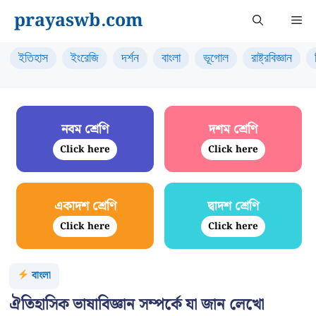
Skip
prayaswb.com
Me
to
content
ইতিহাস
ইংরেজি
দর্শন
বাংলা
ভূগোল
রাষ্ট্রবিজ্ঞান
নবম শ্রেণি
দশম শ্রেণি
Click here
Click here
একাদশ শ্রেণি
দ্বাদশ শ্রেণি
Click here
Click here
বাংলা
ঐতিহাসিক ভাষাবিজ্ঞান সম্পর্কে যা জান লেখো