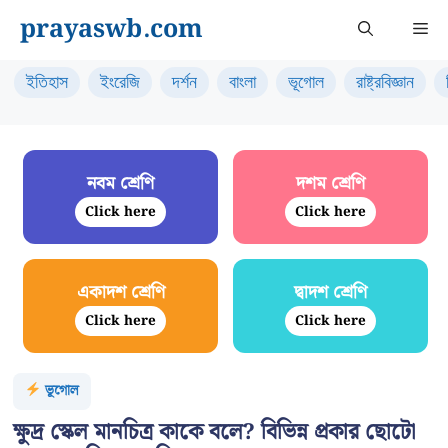
Skip
prayaswb.com
Me
to
content
ইতিহাস
ইংরেজি
দর্শন
বাংলা
ভূগোল
রাষ্ট্রবিজ্ঞান
নবম শ্রেণি
দশম শ্রেণি
Click here
Click here
একাদশ শ্রেণি
দ্বাদশ শ্রেণি
Click here
Click here
ভূগোল
ক্ষুদ্র স্কেল মানচিত্র কাকে বলে? বিভিন্ন প্রকার ছোটো