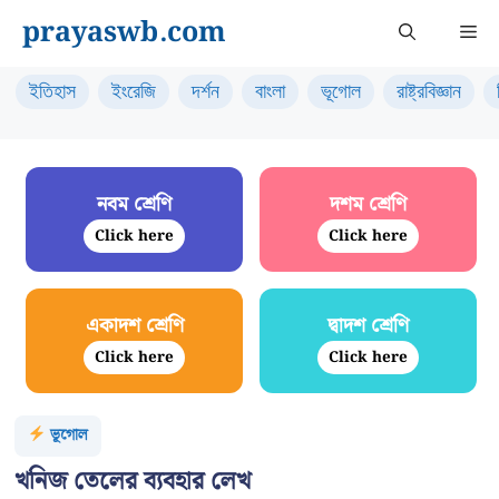
Skip
prayaswb.com
Me
to
content
ইতিহাস
ইংরেজি
দর্শন
বাংলা
ভূগোল
রাষ্ট্রবিজ্ঞান
নবম শ্রেণি
দশম শ্রেণি
Click here
Click here
একাদশ শ্রেণি
দ্বাদশ শ্রেণি
Click here
Click here
ভূগোল
খনিজ তেলের ব্যবহার লেখ