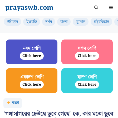
Skip
prayaswb.com
Me
to
content
ইতিহাস
ইংরেজি
দর্শন
বাংলা
ভূগোল
রাষ্ট্রবিজ্ঞান
নবম শ্রেণি
দশম শ্রেণি
Click here
Click here
একাদশ শ্রেণি
দ্বাদশ শ্রেণি
Click here
Click here
বাংলা
'গঙ্গাসাগরের ঢেউয়ে ডুবে গেছে'-কে, কার মতো ডুবে