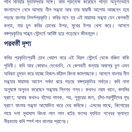
পাখি মনিয়ার মৃতাবস্থার সঙ্গে। কবি প্রত্যক্ষ করেছেন শান্ত অনুগতভাবে
বাংলাদেশে নেমে আসছে নীল সন্ধ্যা আর তার মায়াবী আলোয় আচ্ছন্ন হয়ে
পড়ছে বাংলার নিসর্গপ্রকৃতি। কবির মনে হয় এই মায়াময় সন্ধ্যা যেন কেশবতী
কন্যা, যার চুল কবির চোখের উপর, মুখের উপর খেলা করে। আসলে
বঙ্গপ্রকৃতির সান্ধ্য সৌন্দর্যে আবিষ্ট হয়ে পড়েছেন জীবনানন্দ।
পরবর্তী দৃশ্য
কবির প্রকৃতিপ্রেমী চোখ খেয়াল করে এই বিরল সৌন্দর্য থেকে বঞ্চিত বাকি
পৃথিবী। কবি আর কোথাও দেখেননি, যে কেশবতী কন্যার অজস্র চুল এমন
অবিরত চুম্বন করে যাচ্ছে হিজল-কাঁঠাল কিংবা জামগাছকে। আসলে বাংলার নীল
সন্ধ্যার মায়াময় আবেশ সর্বদা ঝরে পড়ছে বঙ্গপ্রকৃতির সর্বত্র। কবি নানা
অনুষঙ্গে অনুভব করেছেন সন্ধ্যার স্নিগ্ধ গন্ধ। কখনও নরম ধানে, কলমির
ঘ্রাণে; আবার কখনও হাঁসের পালক, শর, পুকুরের জল, চাঁদা-সরপুঁটিদের মৃদু
ঘ্রাণে বাংলার সন্ধ্যা আমোদিত করে দেয় কবিকে। এসবের মাঝে, কিশোরের
পায়ে দলা মুথাঘাস কিংবা লাল লাল বটের ফলের ব্যথিত গন্ধের ক্লান্ত
নীরবতায় কবি স্পর্শ পান বাংলার প্রাণের।