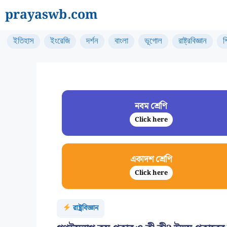
Skip
prayaswb.com
to
content
ইতিহাস
ইংরেজি
দর্শন
বাংলা
ভূগোল
রাষ্ট্রবিজ্ঞান
শ
নবম শ্রেণি
Click here
একাদশ শ্রেণি
Click here
রাষ্ট্রবিজ্ঞান