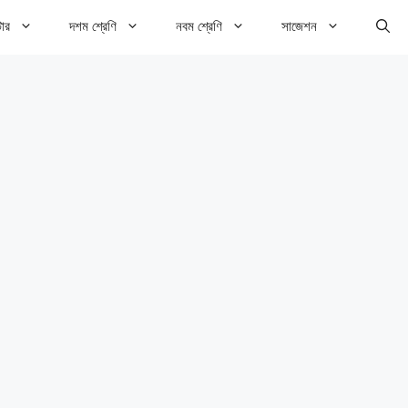
টার
দশম শ্রেণি
নবম শ্রেণি
সাজেশন