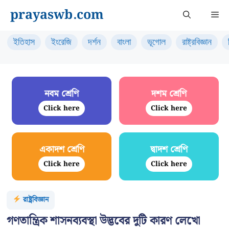
Skip
prayaswb.com
Me
to
content
ইতিহাস
ইংরেজি
দর্শন
বাংলা
ভূগোল
রাষ্ট্রবিজ্ঞান
নবম শ্রেণি
দশম শ্রেণি
Click here
Click here
একাদশ শ্রেণি
দ্বাদশ শ্রেণি
Click here
Click here
রাষ্ট্রবিজ্ঞান
গণতান্ত্রিক শাসনব্যবস্থা উদ্ভবের দুটি কারণ লেখো