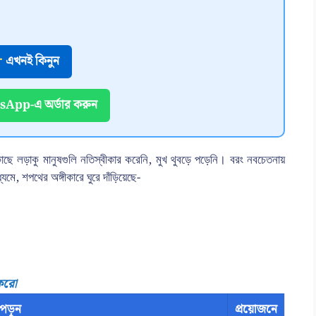
এখনই কিনুন
App-এ অর্ডার করুন
কাছে লড়াকু মানুষগুলি নতিস্বীকার করেনি, মুখ থুবড়ে পড়েনি। বরং নবচেতনায়
্যমে, শপথের অঙ্গীকারে ঘুরে দাঁড়িয়েছে-
 করো
পড়ুন
প্রয়োজনে