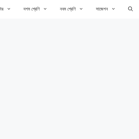
টার
দশম শ্রেণি
নবম শ্রেণি
সাজেশন