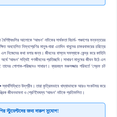
িষ্ট্যগুলির আলোকে ‘আগুন’ নাটকের সার্থকতা বিচার্য- পঞ্চাশের মন্বন্তরের
্ষিত অবহেলিত নিম্নশ্রেণির মানুষ-যারা এতদিন বাবুদের চাকরবাকরের চরিত্রে
ে এল নিজেদের কথা বলার জন্য। জীবনের বাস্তব সমস্যাকে কেন্দ্র করে কাহিনি
ই অর্থে ‘আগুন’ সত্যিই গণজীবনের প্রতিচ্ছবি। সাধারণ মানুষের জীবন উঠে এল
 তাদের পোশাক-পরিচ্ছদও সাধারণ। ব্যয়বহুল মঞ্চসজ্জার পরিবর্তে ‘স্রেফ চট
 স্বার্থসিদ্ধিতে উদ্‌গ্রীব। তারা কৃত্রিমভাবে খাদ্যাভাবকে আরও সংকটময় করে
্ত্রিক জীবনভাবনা ও শ্রেণিবৈষম্য ‘আগুন’ নাটকে প্রতিফলিত।
ির স্টুডেন্টদের জন্য দারুণ সুযোগ!