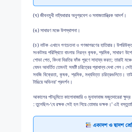
(ঘ) জীবনমুখী নাট্যধারার অনুপ্রবেশ ও সমাজতান্ত্রিক আদর্শ।
(ঙ) সাধারণ মঞ্চে উপস্থাপনা।
(চ) নাটক এখানে গণচেতনা ও গণজাগরণের হাতিয়ার। উপরিউক্ত বৈশ
সংকটময় পরিস্থিতে বাংলার নিরন্ন কৃষক, শ্রমিক, সাধারণ উপেক
শোভা পেত, কিংবা বিরতির ফাঁক পূরণে সাহায্য করত; তারাই মঞ্চ
যেমন আবর্তিত তেমনই সমষ্টি চরিত্রের প্রাধান্য দেখা গেল। সে
সবজি বিক্রেতা, কৃষক, শ্রমিক, মধ্যবিত্ত চরিত্রগুলিতে। তাই
টাঙিয়ে অভিনয়’ প্রদর্শন।
আকালের পটভূমিতে কালোবাজারি ও মুনাফাবাজ মজুতদারেরা ক্ষুদ্র •
: তুলেছিল-‘যে রক্ষক সেই হল গিয়ে তোমার ভক্ষক।’ এই বস্তুতান
একাদশ ও দ্বাদশ শ্রেণ