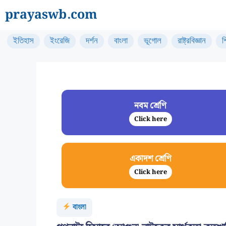
Skip
prayaswb.com
to
content
ইতিহাস
ইংরেজি
দর্শন
বাংলা
ভূগোল
রাষ্ট্রবিজ্ঞান
শ
নবম শ্রেণি
Click here
একাদশ শ্রেণি
Click here
বাংলা