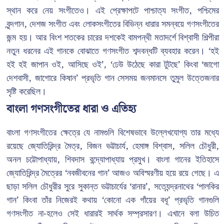
স্থান করে নেয় সংগীতেও। এই প্রেক্ষাপটে পাশ্চাত্য সংগীত, পশ্চিমের
বৃন্দগান, দেশজ সংগীত এবং লোকসংগীতের বিভিন্ন ধারার সমন্বয়ে গণসংগীতের
জন্ম হয়। আর বিংশ শতকের চারের দশকেই বামপন্থী মতাদর্শে বিশ্বাসী শিল্পীরা
নতুন ধরনের এই গানকে বোঝাতে গণসংগীত শব্দবন্ধটি ব্যবহার করেন। ‘হই
হই হই জাপান ওই, আসিছে ওই’, ‘ঢেউ উঠেছে কারা টুটছে’ কিংবা ‘জাগো
দেশবাসী, জাগোরে কিষান’ প্রভৃতি গান সেসময় জনমানসে তুমুল উত্তেজনার
সৃষ্টি করেছিল।
বাংলা গণসংগীতের ধারা ও এতিহ্য
বাংলা গণসংগীতের ক্ষেত্রে যে নামগুলি বিশেষভাবে উল্লেখযোগ্য তার মধ্যে
রয়েছে জ্যোতিরিন্দ্র মৈত্র, বিজন ভট্টাচার্য, হেমাঙ্গ বিশ্বাস, সলিল চৌধুরী,
অনল চট্টোপাধ্যায়, শিবদাস বন্দ্যোপাধ্যায় প্রমুখ। বাংলা গানের ইতিহাসে
জ্যোতিরিন্দ্র মৈত্রের ‘নবজীবনের গান’ আজও অবিস্মরণীয় হয়ে রয়ে গেছে। এ
ছাড়া সলিল চৌধুরীর সুরে সুকান্ত ভট্টাচার্যের ‘রানার’, সত্যেন্দ্রনাথের ‘পালকির
গান’ কিংবা তাঁর নিজেরই কথায় ‘কোনো এক গাঁয়ের বধূ’ প্রভৃতি গানগুলি
গণসংগীত না-হলেও সেই ধারারই সার্থক সম্প্রসারণ। এখানে বলা উচিত