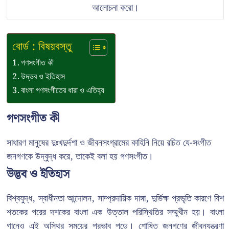
আলোচনা করো।
বোর্ড : বিষয়বস্তু
গণসংগীত কী
উদ্ভব ও ইতিহাস
বাংলা গণসংগীতের ধারা ও এতিহ্য
গণসংগীত কী
সাধারণ মানুষের দুঃখদুর্দশা ও জীবনসংগ্রামের কাহিনি নিয়ে রচিত যে-সংগীত
জনগণকে উদ্বুদ্ধ করে, তাকেই বলা হয় গণসংগীত।
উদ্ভব ও ইতিহাস
বিশ্বযুদ্ধ, স্বাধীনতা আন্দোলন, সাম্প্রদায়িক দাঙ্গা, দুর্ভিক্ষ প্রভৃতি কারণে বিশ
শতকের পরের দশকের বাংলা এক উত্তাল পরিস্থিতির সম্মুখীন হয়। বাংলা
গানেও এই অস্থির সময়ের প্রভাব পড়ে। শোষিত জনগণের জীবনযন্ত্রণা