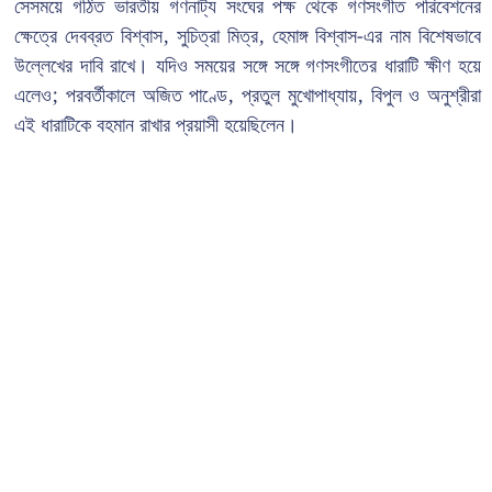
সেসময়ে গঠিত ভারতীয় গণনাট্য সংঘের পক্ষ থেকে গণসংগীত পরিবেশনের
ক্ষেত্রে দেবব্রত বিশ্বাস, সুচিত্রা মিত্র, হেমাঙ্গ বিশ্বাস-এর নাম বিশেষভাবে
উল্লেখের দাবি রাখে। যদিও সময়ের সঙ্গে সঙ্গে গণসংগীতের ধারাটি ক্ষীণ হয়ে
এলেও; পরবর্তীকালে অজিত পাণ্ডে, প্রতুল মুখোপাধ্যায়, বিপুল ও অনুশ্রীরা
এই ধারাটিকে বহমান রাখার প্রয়াসী হয়েছিলেন।