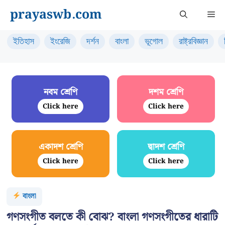
Skip
prayaswb.com
Me
to
content
ইতিহাস
ইংরেজি
দর্শন
বাংলা
ভূগোল
রাষ্ট্রবিজ্ঞান
নবম শ্রেণি
দশম শ্রেণি
Click here
Click here
একাদশ শ্রেণি
দ্বাদশ শ্রেণি
Click here
Click here
বাংলা
গণসংগীত বলতে কী বোঝ? বাংলা গণসংগীতের ধারাটি