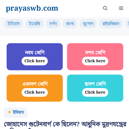
Skip
prayaswb.com
Me
to
content
ইতিহাস
ইংরেজি
দর্শন
বাংলা
ভূগোল
রাষ্ট্রবিজ্ঞান
নবম শ্রেণি
দশম শ্রেণি
Click here
Click here
একাদশ শ্রেণি
দ্বাদশ শ্রেণি
Click here
Click here
ইতিহাস
জোহানেস গুটেনবার্গ কে ছিলেন? আধুনিক মুদ্রণযন্ত্রের