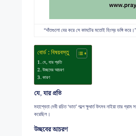
“দাঁতগুলো বের করে সে কামটের মতোই হিংস্র ভঙ্গি কর
বোর্ড : বিষয়বস্তু
যে, যার প্রতি
উচ্ছবের আচরণ
কারণ
যে, যার প্রতি
মহাশ্বেতা দেবী রচিত ‘ভাত’ গল্পে ক্ষুধার্ত উৎসব নাইয়া তার গ্রা
করেছিল।
উচ্ছবের আচরণ