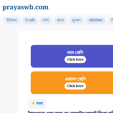
Skip
prayaswb.com
to
content
ইতিহাস
ইংরেজি
দর্শন
বাংলা
ভূগোল
রাষ্ট্রবিজ্ঞান
শ
নবম শ্রেণি
Click here
একাদশ শ্রেণি
Click here
বাংলা