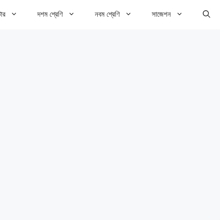
টার
দশম শ্রেণি
নবম শ্রেণি
সাজেশন