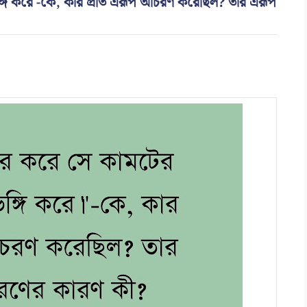
ঙ্গি করে -কে, কার প্রতি এরূপ আচরণ করেছিল? তার এরূপ