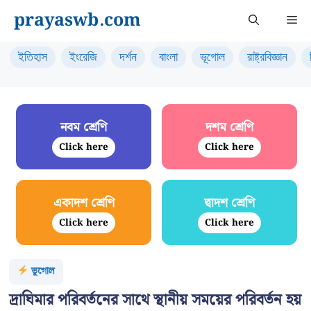
Skip
prayaswb.com
Me
to
content
ইতিহাস
ইংরেজি
দর্শন
বাংলা
ভূগোল
রাষ্ট্রবিজ্ঞান
নবম শ্রেণি
দশম শ্রেণি
Click here
Click here
একাদশ শ্রেণি
দ্বাদশ শ্রেণি
Click here
Click here
ভূগোল
দ্রাঘিমার পরিবর্তনের সাথে স্থানীয় সময়ের পরিবর্তন হয়