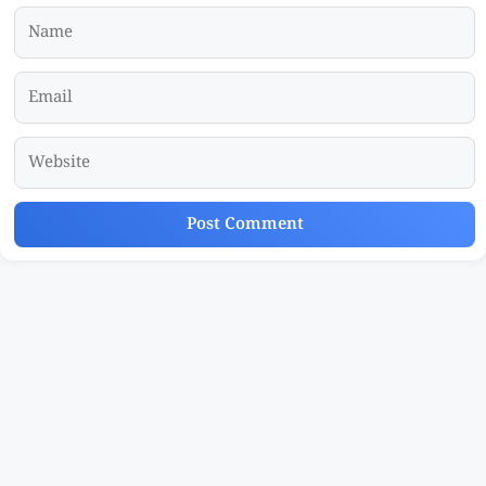
Name
Email
Website