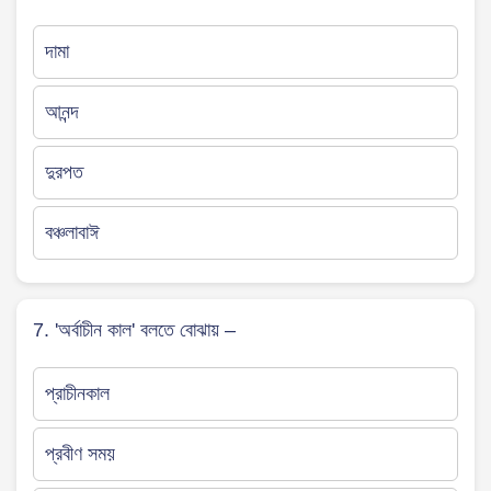
দামা
আনন্দ
দুরপত
বঞ্চলাবাঈ
7. 'অর্বাচীন কাল' বলতে বোঝায় –
প্রাচীনকাল
প্রবীণ সময়