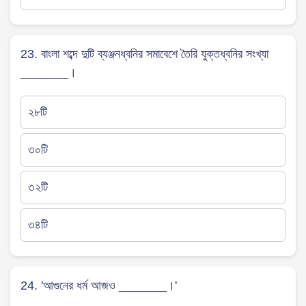
23. বাংলা শব্দে দুটি ব্যঞ্জনধ্বনির সমাবেশে তৈরি যুক্তধ্বনির সংখ্যা
_______।
২৮টি
৩০টি
৩২টি
৩৪টি
24. 'আগুনের ধর্ম আজও _______।'