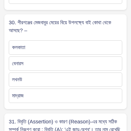
30. পীরগঞ্জের মেজবাবুর মেয়ের বিয়ে উপলক্ষ্যে বাই কোথা থেকে
আসছে? –
কলকাতা
বেনারস
লখনউ
মাদ্রাজ
31. বিবৃতি (Assertion) ও কারণ (Reason)-এর মধ্যে সঠিক
সম্পর্ক নিরূপণ করো : বিবৃতি (A): 'এই জাদু-অশ্ব'। তার নাম রেখেছি