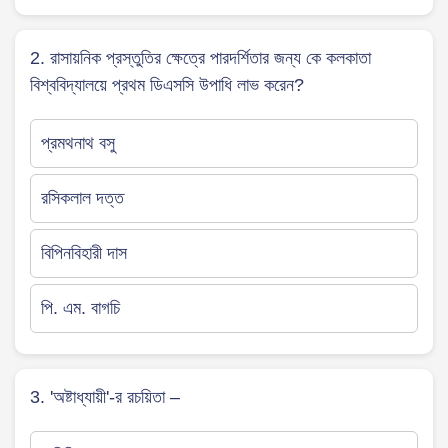
2. রাসায়নিক প্রস্তুতির ক্ষেত্রে পারদর্শিতার জন্য কে কলকাতা
বিশ্ববিদ্যালয়ে প্রথম ডিএসসি উপাধি লাভ করেন?
প্রমথনাথ বসু
রসিকলাল দত্ত
বিপিনবিহারী দাস
পি. এম. বাগচি
3. 'অষ্টাধ্যায়ী'-র রচয়িতা –