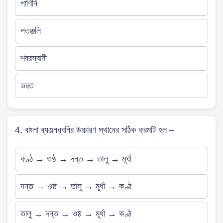
পাণিনি
পতঞ্জলি
শবরস্বামী
ভরত
4. বাংলা ব্যঞ্জনধ্বনির উচ্চারণ স্থানের সঠিক ক্রমটি হল –
কণ্ঠ → ওষ্ঠ → দন্ত → তালু → মূর্ধা
দন্ত → ওষ্ঠ → তালু → মূর্ধা → কণ্ঠ
তালু → দন্ত → ওষ্ঠ → মূর্ধা → কণ্ঠ