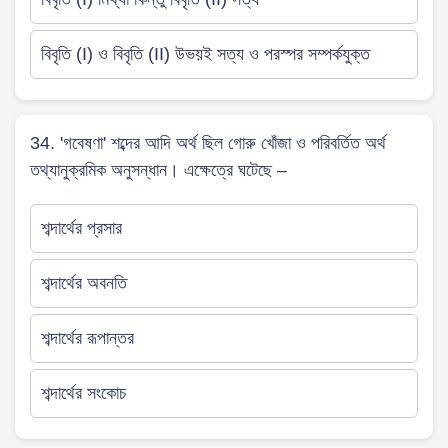
বিবৃতি (I) ও বিবৃতি (II) উভয়ই সত্য ও পরস্পর সম্পর্কযুক্ত
34. 'গবেষণা' শব্দের আদি অর্থ ছিল গোরু খোঁজা ও পরিবর্তিত অর্থ
তথ্যানুক্রমিক অনুসন্ধান। এক্ষেত্রে ঘটেছে –
শব্দার্থের প্রসার
শব্দার্থের অবনতি
শব্দার্থের রূপান্তর
শব্দার্থের সংকোচ