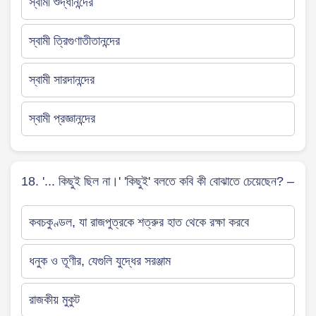
স্বামী শুদ্ধানন্দের
স্বামী ত্রিগুণাতীতানন্দের
স্বামী সারদানন্দের
স্বামী প্রজ্ঞানন্দের
18. '... কিছুই ছিল না।' 'কিছুই' বলতে কবি কী বোঝাতে চেয়েছেন? –
কবচকুণ্ডল, যা রাজপুত্রকে শত্রুর হাত থেকে রক্ষা করবে
ধনুক ও তূণীর, যেগুলি যুদ্ধের সরঞ্জাম
রাজকীয় মুকুট