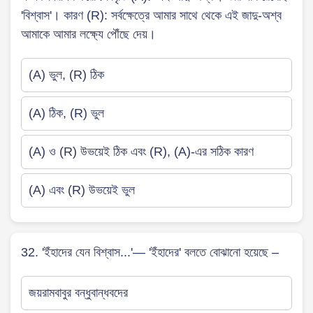
'বিশ্বাস'। কারণ (R): সর্বক্ষেত্রে আমার সাথে থেকে এই জাদু-অশ্ব
আমাকে আমার লক্ষ্যে পৌঁছে দেয়।
(A) ভুল, (R) ঠিক
(A) ঠিক, (R) ভুল
(A) ও (R) উভয়েই ঠিক এবং (R), (A)-এর সঠিক কারণ
(A) এবং (R) উভয়েই ভুল
32. 'ইঁহাদের যেন বিশ্বাস...'— 'ইঁহাদের' বলতে বোঝানো হয়েছে –
জয়রামবাবুর বন্ধুবান্ধবদের