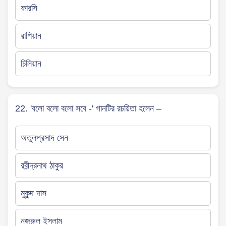
ফারসি
রাশিয়ান
চিলিয়ান
22. 'বলো বলো বলো সবে -' গানটির রচয়িতা হলেন –
অতুলপ্রসাদ সেন
রবীন্দ্রনাথ ঠাকুর
মুকুন্দ দাস
নজরুল ইসলাম