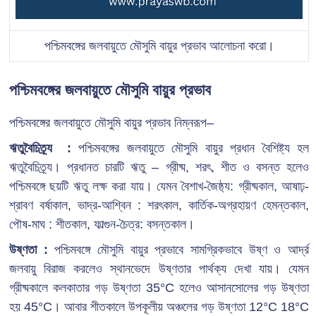
পশ্চিমবঙ্গের জলবায়ুতে মৌসুমি বায়ুর প্রভাব আলোচনা করো।
পশ্চিমবঙ্গের জলবায়ুতে মৌসুমি বায়ুর প্রভাব
পশ্চিমবঙ্গের জলবায়ুতে মৌসুমি বায়ুর প্রভাব নিম্নরূপ–
ঋতুবৈচিত্র্য :
পশ্চিমবঙ্গের জলবায়ুতে মৌসুমি বায়ুর প্রধান বৈশিষ্ট্য হল
ঋতুবৈচিত্র্য। প্রধানত চারটি ঋতু – গ্রীষ্ম, শরৎ, শীত ও বসন্ত হলেও
পশ্চিমবঙ্গে ছয়টি ঋতু লক্ষ করা যায়। যেমন বৈশাখ-জৈষ্ঠ্য: গ্রীষ্মকাল, আষাঢ়-
শ্রাবণ বর্ষাকাল, ভাদ্র-আশ্বিন : শরৎকাল, কার্তিক-অগ্রহায়ণ হেমন্তকাল,
পৌষ-মাঘ : শীতকাল, ফাল্গুন-চৈত্র: বসন্তকাল।
উষ্ণতা :
পশ্চিমবঙ্গে মৌসুমি বায়ুর প্রভাবে সামগ্রিকভাবে উষ্ণ ও আর্দ্র
জলবায়ু বিরাজ করলেও স্থানভেদে উষ্ণতার পার্থক্য দেখা যায়। যেমন
গ্রীষ্মকালে কলকাতার গড় উষ্ণতা 35°C হলেও আসানসোলের গড় উষ্ণতা
হয় 45°C। আবার শীতকালে উপকূলীয় অঞ্চলের গড় উষ্ণতা 12°C 18°C