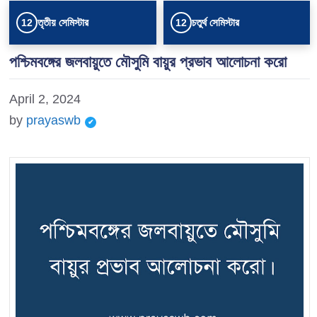
তৃতীয় সেমিস্টার
চতুর্থ সেমিস্টার
12
12
পশ্চিমবঙ্গের জলবায়ুতে মৌসুমি বায়ুর প্রভাব আলোচনা করো
April 2, 2024
by
prayaswb