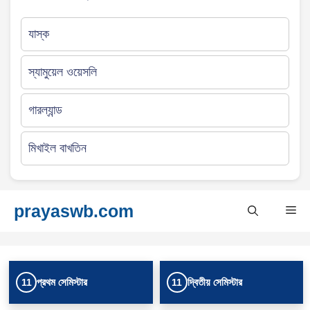
যাস্ক
স্যামুয়েল ওয়েসলি
গারল্যান্ড
মিখাইল বাখতিন
Skip
prayaswb.com
Me
to
content
প্রথম সেমিস্টার
দ্বিতীয় সেমিস্টার
11
11