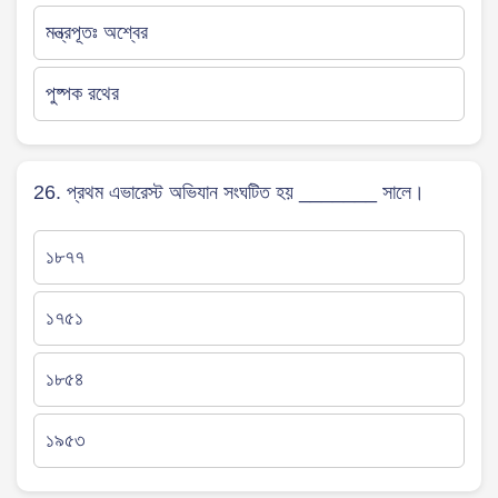
মন্ত্রপূতঃ অশ্বের
পুষ্পক রথের
26. প্রথম এভারেস্ট অভিযান সংঘটিত হয় _______ সালে।
১৮৭৭
১৭৫১
১৮৫৪
১৯৫৩