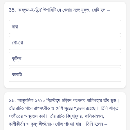
35. 'রুস্তম-ই-হিন্দ' উপাধিটি যে খেলার সঙ্গে যুক্ত, সেটি হল –
দাবা
খো-খো
কুস্তি
কাবাডি
36. আনুমানিক ১৭২০ খ্রিস্টাব্দে চব্বিশ পরগনার হালিশহরে তাঁর জন্ম।
তাঁর রচিত গানে রাগসংগীত ও দেশি সুরের প্রভাব রয়েছে। তিনি শাক্ত
সংগীতের অন্যতম কবি। তাঁর রচিত বিদ্যাসুন্দর, কালিকামঙ্গল,
কালীকীর্তন ও কৃষ্ণকীর্তনেরও খোঁজ পাওয়া যায়। তিনি হলেন –