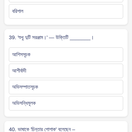
বরিশাল
39. 'শুধু দুটি সরঞ্জাম।' — উক্তিটি _______।
আশিসসূচক
আশীর্বাদী
অভিসম্পাতসূচক
অভিসন্ধিমূলক
40. ভাষাকে 'চিন্তার পোশাক' বলেছেন –