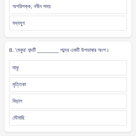
অপরিপক্ক, নবীন সময়
মধ্যযুগ
8. 'মেকুর' শব্দটি _______ শব্দের একটি উপভাষার অংশ।
মাকু
মৃত্তিকা
বিড়াল
মৌমাছি