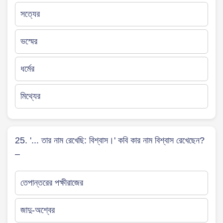
সত্যের
ভস্মের
ধর্মের
মিথ্যের
25. '... তার নাম রেখেছি: বিশ্বাস।' কবি কার নাম বিশ্বাস রেখেছেন?
–
তেপান্তরের পক্ষীরাজের
জাদু-অশ্বের