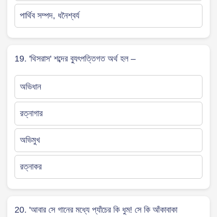
পার্থিব সম্পদ, ধনৈশ্বর্য
19. 'থিসরাস' শব্দের ব্যুৎপত্তিগত অর্থ হল –
অভিধান
রত্নাগার
অভিমুখ
রত্নাকর
20. 'আবার সে গানের মধ্যে প্যাঁচের কি ধুম! সে কি আঁকাবাকা