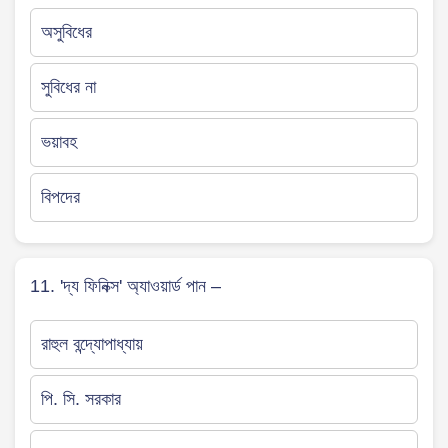
অসুবিধের
সুবিধের না
ভয়াবহ
বিপদের
11. 'দ্য ফিনিক্স' অ্যাওয়ার্ড পান –
রাহুল বন্দ্যোপাধ্যায়
পি. সি. সরকার