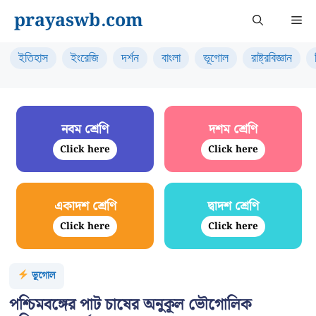
Skip
prayaswb.com
Me
to
content
ইতিহাস
ইংরেজি
দর্শন
বাংলা
ভূগোল
রাষ্ট্রবিজ্ঞান
নবম শ্রেণি
দশম শ্রেণি
Click here
Click here
একাদশ শ্রেণি
দ্বাদশ শ্রেণি
Click here
Click here
ভূগোল
পশ্চিমবঙ্গের পাট চাষের অনুকূল ভৌগোলিক