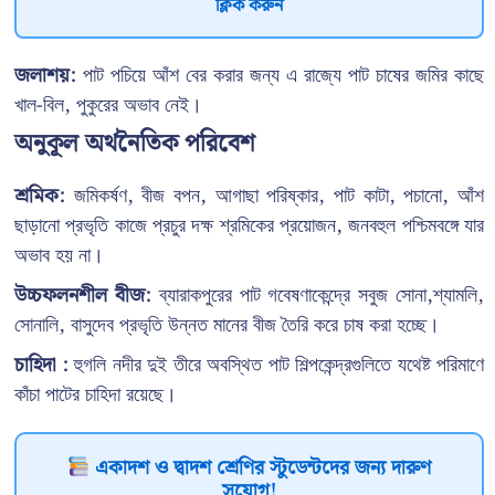
ক্লিক করুন
জলাশয়:
পাট পচিয়ে আঁশ বের করার জন্য এ রাজ্যে পাট চাষের জমির কাছে
খাল-বিল, পুকুরের অভাব নেই।
অনুকূল অর্থনৈতিক পরিবেশ
শ্রমিক:
জমিকর্ষণ, বীজ বপন, আগাছা পরিষ্কার, পাট কাটা, পচানো, আঁশ
ছাড়ানো প্রভৃতি কাজে প্রচুর দক্ষ শ্রমিকের প্রয়োজন, জনবহুল পশ্চিমবঙ্গে যার
অভাব হয় না।
উচ্চফলনশীল বীজ:
ব্যারাকপুরের পাট গবেষণাকেন্দ্রে সবুজ সোনা,শ্যামলি,
সোনালি, বাসুদেব প্রভৃতি উন্নত মানের বীজ তৈরি করে চাষ করা হচ্ছে।
চাহিদা :
হুগলি নদীর দুই তীরে অবস্থিত পাট শিল্পকেন্দ্রগুলিতে যথেষ্ট পরিমাণে
কাঁচা পাটের চাহিদা রয়েছে।
একাদশ ও দ্বাদশ শ্রেণির স্টুডেন্টদের জন্য দারুণ
সুযোগ!