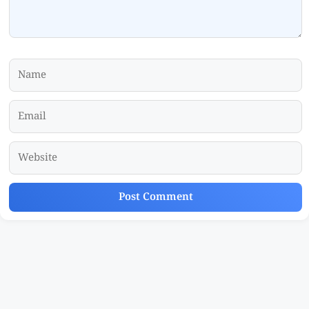
Name
Email
Website