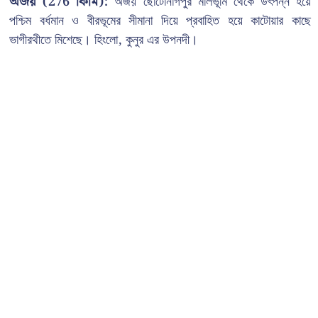
অজয় (276 কিমি):
অজয় ছোটোনাগপুর মালভূমি থেকে উৎপন্ন হয়ে
পশ্চিম বর্ধমান ও বীরভূমের সীমানা দিয়ে প্রবাহিত হয়ে কাটোয়ার কাছে
ভাগীরথীতে মিশেছে। হিংলো, কুনুর এর উপনদী।