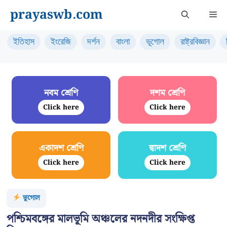
Skip
prayaswb.com
Me
to
content
ইতিহাস
ইংরেজি
দর্শন
বাংলা
ভূগোল
রাষ্ট্রবিজ্ঞান
নবম শ্রেণি
দশম শ্রেণি
Click here
Click here
একাদশ শ্রেণি
দ্বাদশ শ্রেণি
Click here
Click here
ভূগোল
পশ্চিমবঙ্গের মালভূমি অঞ্চলের নদনদীর সংক্ষিপ্ত