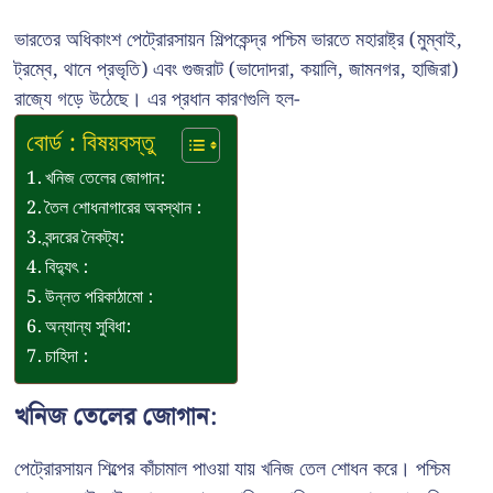
ভারতের অধিকাংশ পেট্রোরসায়ন শিল্পকেন্দ্র পশ্চিম ভারতে মহারাষ্ট্র (মুম্বাই,
ট্রম্বে, থানে প্রভৃতি) এবং গুজরাট (ভাদোদরা, কয়ালি, জামনগর, হাজিরা)
রাজ্যে গড়ে উঠেছে। এর প্রধান কারণগুলি হল-
বোর্ড : বিষয়বস্তু
খনিজ তেলের জোগান:
তৈল শোধনাগারের অবস্থান :
বন্দরের নৈকট্য:
বিদ্যুৎ :
উন্নত পরিকাঠামো :
অন্যান্য সুবিধা:
চাহিদা :
খনিজ তেলের জোগান:
পেট্রোরসায়ন শিল্পের কাঁচামাল পাওয়া যায় খনিজ তেল শোধন করে। পশ্চিম