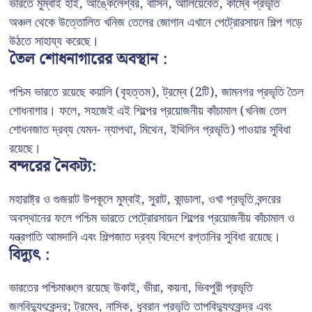
ভারতে মুম্বাই হাই, আঙ্কেলেশ্বর, বাসিন, আলিয়েবেত, কাম্বে প্রভৃতি
অঞ্চল থেকে উত্তোলিত খনিজ তেলের জোগান এখানে পেট্রোরসায়ন শিল্প গড়ে
উঠতে সাহায্য করেছে।
তৈল শোধনাগারের অবস্থান :
পশ্চিম ভারতে রয়েছে কয়ালি (বৃহত্তম), ট্রম্বে (2টি), জামনগর প্রভৃতি তৈল
শোধনাগার। ফলে, সহজেই এই শিল্পের প্রয়োজনীয় কাঁচামাল (খনিজ তেল
শোধনজাত দ্রব্য যেমন- ন্যাপথা, মিথেন, ইথিলিন প্রভৃতি) পাওয়ার সুবিধা
রয়েছে।
বন্দরের নৈকট্য:
মহারাষ্ট্র ও গুজরাট উপকূলে মুম্বাই, সুরাট, কান্ডালা, ওখা প্রভৃতি বন্দরের
অবস্থানের ফলে পশ্চিম ভারতে পেট্রোরসায়ন শিল্পের প্রয়োজনীয় কাঁচামাল ও
যন্ত্রপাতি আমদানি এবং শিল্পজাত দ্রব্য বিদেশে রপ্তানির সুবিধা রয়েছে।
বিদ্যুৎ :
ভারতের পশ্চিমাঞ্চলে রয়েছে উকাই, ভীরা, কয়না, ভিবপুরী প্রভৃতি
জলবিদ্যুৎকেন্দ্র; ট্রম্বে, নাসিক, ধুবরান প্রভৃতি তাপবিদ্যুৎকেন্দ্র এবং