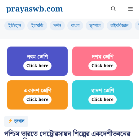
Skip
prayaswb.com
Me
to
content
ইতিহাস
ইংরেজি
দর্শন
বাংলা
ভূগোল
রাষ্ট্রবিজ্ঞান
নবম শ্রেণি
দশম শ্রেণি
Click here
Click here
একাদশ শ্রেণি
দ্বাদশ শ্রেণি
Click here
Click here
ভূগোল
পশ্চিম ভারতে পেট্রোরসায়ন শিল্পের একদেশীভবনের