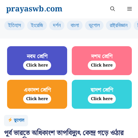
Skip
prayaswb.com
Me
to
content
ইতিহাস
ইংরেজি
দর্শন
বাংলা
ভূগোল
রাষ্ট্রবিজ্ঞান
নবম শ্রেণি
দশম শ্রেণি
Click here
Click here
একাদশ শ্রেণি
দ্বাদশ শ্রেণি
Click here
Click here
ভূগোল
পূর্ব ভারতে অধিকাংশ তাপবিদ্যুৎ কেন্দ্র গড়ে ওঠার