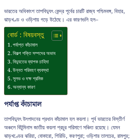
ভারতের অধিকাংশ তাপবিদ্যুৎ কেন্দ্র পূর্বের চারটি রাজ্য পশ্চিমবঙ্গ, বিহার,
ঝাড়খণ্ড ও ওড়িশায় গড়ে উঠেছে। এর কারণগুলি হল–
বোর্ড : বিষয়বস্তু
পর্যাপ্ত কাঁচামাল
বিকল্প শক্তি সম্পদের অভাব
বিদ্যুতের ব্যাপক চাহিদা
উন্নত পরিবহণ ব্যবস্থা
সুলভ ও দক্ষ শ্রমিক
অন্যান্য কারণ
পর্যাপ্ত কাঁচামাল
তাপবিদ্যুৎ উৎপাদনের প্রধান কাঁচামাল হল কয়লা। পূর্ব ভারতের বিস্তীর্ণ
অঞ্চলে বিটুমিনাস জাতীয় কয়লা প্রচুর পরিমাণে সঞ্চিত রয়েছে। যেমন
ঝাড়খণ্ডের ঝরিয়া, বোকারো, গিরিডি, করণপুরা; ওড়িশার তালচের, রামপুর;