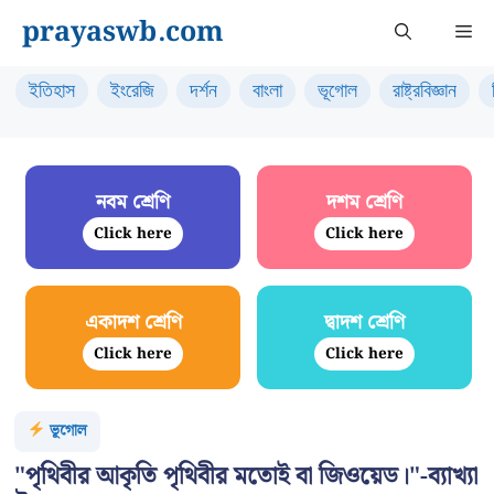
Skip
prayaswb.com
Me
to
content
ইতিহাস
ইংরেজি
দর্শন
বাংলা
ভূগোল
রাষ্ট্রবিজ্ঞান
নবম শ্রেণি
দশম শ্রেণি
Click here
Click here
একাদশ শ্রেণি
দ্বাদশ শ্রেণি
Click here
Click here
ভূগোল
"পৃথিবীর আকৃতি পৃথিবীর মতোই বা জিওয়েড।"-ব্যাখ্যা