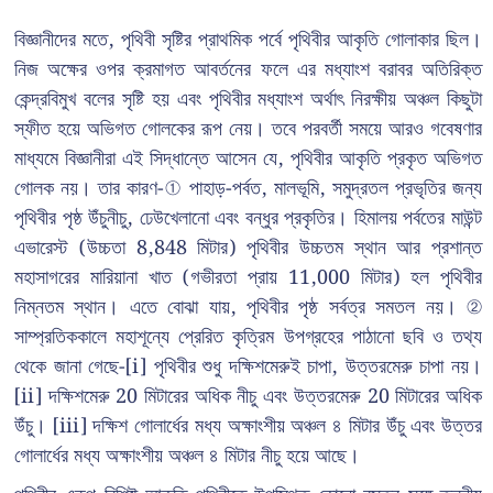
বিজ্ঞানীদের মতে, পৃথিবী সৃষ্টির প্রাথমিক পর্বে পৃথিবীর আকৃতি গোলাকার ছিল।
নিজ অক্ষের ওপর ক্রমাগত আবর্তনের ফলে এর মধ্যাংশ বরাবর অতিরিক্ত
কেন্দ্রবিমুখ বলের সৃষ্টি হয় এবং পৃথিবীর মধ্যাংশ অর্থাৎ নিরক্ষীয় অঞ্চল কিছুটা
স্ফীত হয়ে অভিগত গোলকের রূপ নেয়। তবে পরবর্তী সময়ে আরও গবেষণার
মাধ্যমে বিজ্ঞানীরা এই সিদ্ধান্তে আসেন যে, পৃথিবীর আকৃতি প্রকৃত অভিগত
গোলক নয়। তার কারণ-① পাহাড়-পর্বত, মালভূমি, সমুদ্রতল প্রভৃতির জন্য
পৃথিবীর পৃষ্ঠ উঁচুনীচু, ঢেউখেলানো এবং বন্ধুর প্রকৃতির। হিমালয় পর্বতের মাউন্ট
এভারেস্ট (উচ্চতা 8,848 মিটার) পৃথিবীর উচ্চতম স্থান আর প্রশান্ত
মহাসাগরের মারিয়ানা খাত (গভীরতা প্রায় 11,000 মিটার) হল পৃথিবীর
নিম্নতম স্থান। এতে বোঝা যায়, পৃথিবীর পৃষ্ঠ সর্বত্র সমতল নয়। ②
সাম্প্রতিককালে মহাশূন্যে প্রেরিত কৃত্রিম উপগ্রহের পাঠানো ছবি ও তথ্য
থেকে জানা গেছে-[i] পৃথিবীর শুধু দক্ষিশমেরুই চাপা, উত্তরমেরু চাপা নয়।
[ii] দক্ষিশমেরু 20 মিটারের অধিক নীচু এবং উত্তরমেরু 20 মিটারের অধিক
উঁচু। [iii] দক্ষিশ গোলার্ধের মধ্য অক্ষাংশীয় অঞ্চল ৪ মিটার উঁচু এবং উত্তর
গোলার্ধের মধ্য অক্ষাংশীয় অঞ্চল ৪ মিটার নীচু হয়ে আছে।