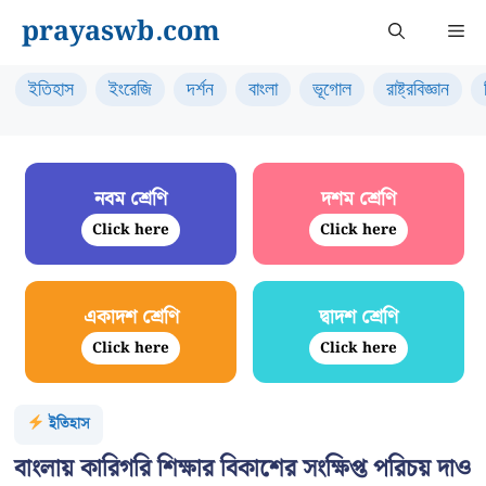
Skip
prayaswb.com
Me
to
content
ইতিহাস
ইংরেজি
দর্শন
বাংলা
ভূগোল
রাষ্ট্রবিজ্ঞান
নবম শ্রেণি
দশম শ্রেণি
Click here
Click here
একাদশ শ্রেণি
দ্বাদশ শ্রেণি
Click here
Click here
ইতিহাস
বাংলায় কারিগরি শিক্ষার বিকাশের সংক্ষিপ্ত পরিচয় দাও