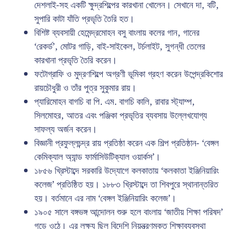
দেশলাই-সহ একটি ক্ষুদ্রশিল্পের কারখানা খোলেন। সেখানে দা, বটি,
সুপারি কাটা যাঁতি প্রভৃতি তৈরি হত।
বিশিষ্ট ব্যবসায়ী হেমেন্দ্রমোহন বসু বাংলায় কলের গান, গানের
‘রেকর্ড’, মোটর গাড়ি, বাই-সাইকেল, টর্চলাইট, সুগন্ধী তেলের
কারখানা প্রভৃতি তৈরি করেন।
ফটোগ্রাফি ও মুদ্রণশিল্পে অগ্রণী ভূমিকা গ্রহণ করেন উপেন্দ্রকিশোর
রায়চৌধুরী ও তাঁর পুত্র সুকুমার রায়।
প্যারিমোহন বাগচি বা পি. এম. বাগচি কালি, রাবার স্ট্যাম্প,
সিলমোহর, আতর এবং পঞ্জিকা প্রভৃতির ব্যবসায় উল্লেখযোগ্য
সাফল্য অর্জন করেন।
বিজ্ঞানী প্রফুল্লচন্দ্র রায় প্রতিষ্ঠা করেন এক শিল্প প্রতিষ্ঠান- ‘বেঙ্গল
কেমিক্যাল অ্যান্ড ফার্মাসিউটিক্যাল ওয়ার্কস’।
১৮৫৬ খ্রিস্টাব্দে সরকারি উদ্যোগে কলকাতায় ‘কলকাতা ইঞ্জিনিয়ারিং
কলেজ’ প্রতিষ্ঠিত হয়। ১৮৮৩ খ্রিস্টাব্দে তা শিবপুরে স্থানান্তরিত
হয়। বর্তমানে এর নাম ‘বেঙ্গল ইঞ্জিনিয়ারিং কলেজ’।
১৯০৫ সালে বঙ্গভঙ্গ আন্দোলন শুরু হলে বাংলায় ‘জাতীয় শিক্ষা পরিষদ’
গড়ে ওঠে। এর লক্ষ্য ছিল বিদেশি নিয়ন্ত্রণমুক্ত শিক্ষাব্যবস্থা