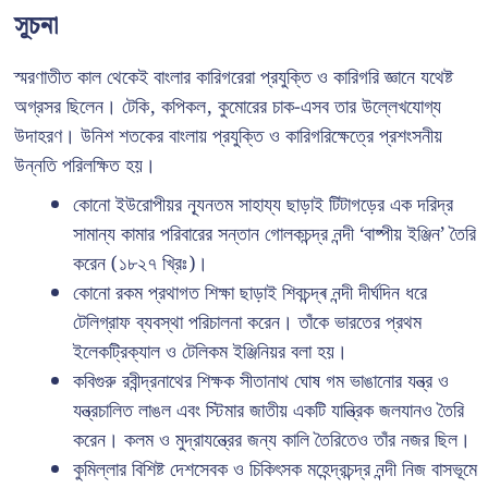
সূচনা
স্মরণাতীত কাল থেকেই বাংলার কারিগরেরা প্রযুক্তি ও কারিগরি জ্ঞানে যথেষ্ট
অগ্রসর ছিলেন। টেকি, কপিকল, কুমোরের চাক-এসব তার উল্লেখযোগ্য
উদাহরণ। উনিশ শতকের বাংলায় প্রযুক্তি ও কারিগরিক্ষেত্রে প্রশংসনীয়
উন্নতি পরিলক্ষিত হয়।
কোনো ইউরোপীয়র ন্যূনতম সাহায্য ছাড়াই টিটাগড়ের এক দরিদ্র
সামান্য কামার পরিবারের সন্তান গোলকচন্দ্র নন্দী ‘বাষ্পীয় ইঞ্জিন’ তৈরি
করেন (১৮২৭ খ্রিঃ)।
কোনো রকম প্রথাগত শিক্ষা ছাড়াই শিবচন্দ্ৰ নন্দী দীর্ঘদিন ধরে
টেলিগ্রাফ ব্যবস্থা পরিচালনা করেন। তাঁকে ভারতের প্রথম
ইলেকট্রিক্যাল ও টেলিকম ইঞ্জিনিয়র বলা হয়।
কবিগুরু রবীন্দ্রনাথের শিক্ষক সীতানাথ ঘোষ গম ভাঙানোর যন্ত্র ও
যন্ত্রচালিত লাঙল এবং স্টিমার জাতীয় একটি যান্ত্রিক জলযানও তৈরি
করেন। কলম ও মুদ্রাযন্ত্রের জন্য কালি তৈরিতেও তাঁর নজর ছিল।
কুমিল্লার বিশিষ্ট দেশসেবক ও চিকিৎসক মহেন্দ্রচন্দ্র নন্দী নিজ বাসভূমে