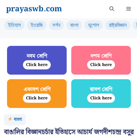
Skip
prayaswb.com
Me
to
content
ইতিহাস
ইংরেজি
দর্শন
বাংলা
ভূগোল
রাষ্ট্রবিজ্ঞান
নবম শ্রেণি
দশম শ্রেণি
Click here
Click here
একাদশ শ্রেণি
দ্বাদশ শ্রেণি
Click here
Click here
বাংলা
বাঙালির বিজ্ঞানচর্চার ইতিহাসে আচার্য জগদীশচন্দ্র বসুর