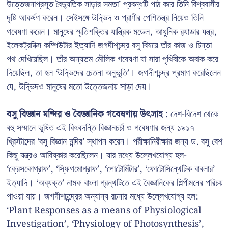
উত্তেজনাপ্রসূত বৈদ্যুতিক সাড়ার সমতা’ প্রবন্ধটি পাঠ করে তিনি বিশ্ববাসীর
দৃষ্টি আকর্ষণ করেন। সেইসঙ্গে উদ্ভিদ ও প্রাণীর পেশিতন্ত্র নিয়েও তিনি
গবেষণা করেন। মানুষের স্মৃতিশক্তির যান্ত্রিক মডেল, আধুনিক র‍্যাডার যন্ত্র,
ইলেকট্রনিক্স কম্পিউটার ইত্যাদি জগদীশচন্দ্র বসু বিষয়ে তাঁর কাজ ও চিন্তা
পথ দেখিয়েছিল। তাঁর অন্যতম মৌলিক গবেষণা যা সারা পৃথিবীকে অবাক করে
দিয়েছিল, তা হল ‘উদ্ভিদের চেতনা অনুভূতি’। জগদীশচন্দ্র প্রমাণ করেছিলেন
যে, উদ্ভিদও মানুষের মতো উত্তেজনায় সাড়া দেয়।
বসু বিজ্ঞান মন্দির ও বৈজ্ঞানিক গবেষণায় উৎসাহ :
দেশ-বিদেশ থেকে
বহু সম্মানে ভূষিত এই কিংবদন্তি বিজ্ঞানচর্চা ও গবেষণার জন্য ১৯১৭
খ্রিস্টাব্দের ‘বসু বিজ্ঞান মন্দির’ স্থাপন করেন। পরীক্ষানিরীক্ষার জন্য ড. বসু বেশ
কিছু যন্ত্রও আবিষ্কার করেছিলেন। যার মধ্যে উল্লেখযোগ্য হল-
‘ক্রেসকোগ্রাফ’, ‘স্ফিগমোগ্রাফ’, ‘পোটোমিটার’, ‘ফোটোসিন্থেটিক বাবলার’
ইত্যাদি। ‘অব্যক্ত’ নামক বাংলা গ্রন্থটিতে এই বৈজ্ঞানিকের শিল্পীমনের পরিচয়
পাওয়া যায়। জগদীশচন্দ্রের অন্যান্য রচনার মধ্যে উল্লেখযোগ্য হল:
‘Plant Responses as a means of Physiological
Investigation’, ‘Physiology of Photosynthesis’,