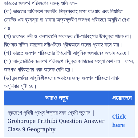
ভারতের জলপথ পরিবহণের সমস্যাগুলি হল–
(ক) ভারতের অধিকাংশ নদনদীর নিম্নপ্রবাহ মজে যাওয়ায় এবং নিয়মিত
ড্রেজিং-এর ব্যবস্থা না থাকায় অভ্যন্তরীণ জলপথ পরিবহণে অসুবিধা দেখা
যায়।
(খ) ভারতের নদী ও খালপথগুলি সারাবছর নৌ-পরিবহণের উপযুক্ত থাকে না।
বিশেষত দক্ষিণ ভারতের নদীগুলিতে গ্রীষ্মকালে জলের প্রবাহ কমে যায়।
(গ) ভারতে জলপথ পরিবহণের উপযোগী আধুনিক জলযানের অভাব রয়েছে।
(ঘ) আন্তর্জাতিক জলপথ পরিবহণে নিযুক্ত জাহাজের সংখ্যা বেশ কম। ফলে,
জলপথ পরিবহণের খরচ অনেক বেশি হয়।
(ঙ) বন্দরগুলির আধুনিকীকরণের অভাবের জন্য জলপথ পরিবহণে নানান
অসুবিধার সৃষ্টি হয়।
আরও পড়ুন
প্রয়োজনে
গ্রহরূপে পৃথিবী প্রশ্ন উত্তর নবম শ্রেণি ভূগোল |
Click
Grohorupe Prithibi Question Answer
here
Class 9 Geography