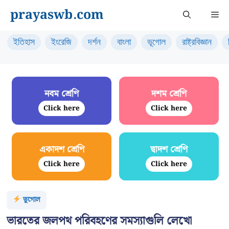
Skip
prayaswb.com
Me
to
content
ইতিহাস
ইংরেজি
দর্শন
বাংলা
ভূগোল
রাষ্ট্রবিজ্ঞান
নবম শ্রেণি
দশম শ্রেণি
Click here
Click here
একাদশ শ্রেণি
দ্বাদশ শ্রেণি
Click here
Click here
ভূগোল
ভারতের জলপথ পরিবহণের সমস্যাগুলি লেখো