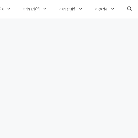
টার
দশম শ্রেণি
নবম শ্রেণি
সাজেশন