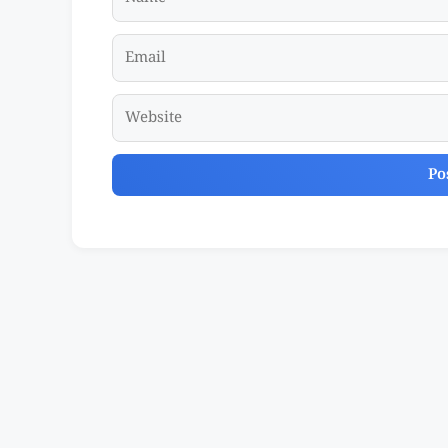
Email
Website