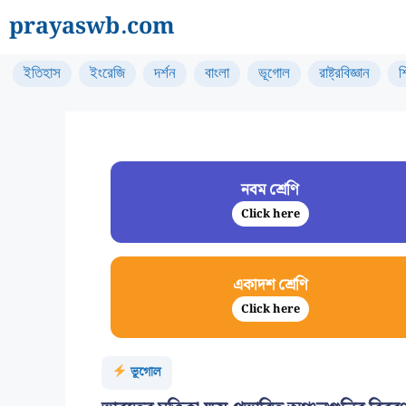
Skip
prayaswb.com
to
content
ইতিহাস
ইংরেজি
দর্শন
বাংলা
ভূগোল
রাষ্ট্রবিজ্ঞান
শ
নবম শ্রেণি
Click here
একাদশ শ্রেণি
Click here
ভূগোল