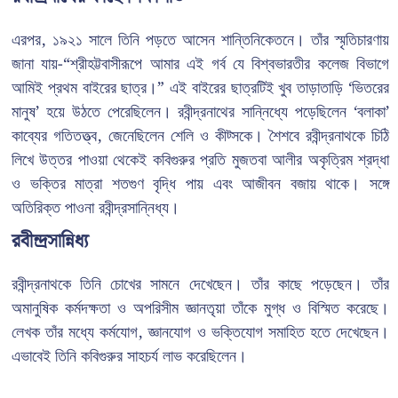
এরপর, ১৯২১ সালে তিনি পড়তে আসেন শান্তিনিকেতনে। তাঁর স্মৃতিচারণায়
জানা যায়-“শ্রীহট্টবাসীরূপে আমার এই গর্ব যে বিশ্বভারতীর কলেজ বিভাগে
আমিই প্রথম বাইরের ছাত্র।” এই বাইরের ছাত্রটিই খুব তাড়াতাড়ি ‘ভিতরের
মানুষ’ হয়ে উঠতে পেরেছিলেন। রবীন্দ্রনাথের সান্নিধ্যে পড়েছিলেন ‘বলাকা’
কাব্যের গতিতত্ত্ব, জেনেছিলেন শেলি ও কীট্সকে। শৈশবে রবীন্দ্রনাথকে চিঠি
লিখে উত্তর পাওয়া থেকেই কবিগুরুর প্রতি মুজতবা আলীর অকৃত্রিম শ্রদ্ধা
ও ভক্তির মাত্রা শতগুণ বৃদ্ধি পায় এবং আজীবন বজায় থাকে। সঙ্গে
অতিরিক্ত পাওনা রবীন্দ্রসান্নিধ্য।
রবীন্দ্রসান্নিধ্য
রবীন্দ্রনাথকে তিনি চোখের সামনে দেখেছেন। তাঁর কাছে পড়েছেন। তাঁর
অমানুষিক কর্মদক্ষতা ও অপরিসীম জ্ঞানতৃয়া তাঁকে মুগ্ধ ও বিস্মিত করেছে।
লেখক তাঁর মধ্যে কর্মযোগ, জ্ঞানযোগ ও ভক্তিযোগ সমাহিত হতে দেখেছেন।
এভাবেই তিনি কবিগুরুর সাহচর্য লাভ করেছিলেন।