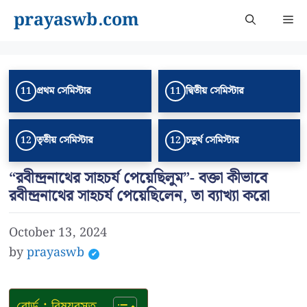
Skip
prayaswb.com
Me
to
content
প্রথম সেমিস্টার
দ্বিতীয় সেমিস্টার
11
11
তৃতীয় সেমিস্টার
চতুর্থ সেমিস্টার
12
12
“রবীন্দ্রনাথের সাহচর্য পেয়েছিলুম”- বক্তা কীভাবে
রবীন্দ্রনাথের সাহচর্য পেয়েছিলেন, তা ব্যাখ্যা করো
October 13, 2024
by
prayaswb
বোর্ড : বিষয়বস্তু