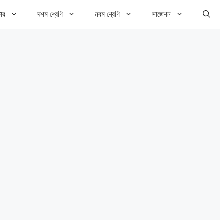
টার
দশম শ্রেণি
নবম শ্রেণি
সাজেশন