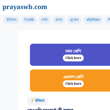
Skip
prayaswb.com
to
content
ইতিহাস
ইংরেজি
দর্শন
বাংলা
ভূগোল
রাষ্ট্রবিজ্ঞান
শ
নবম শ্রেণি
Click here
একাদশ শ্রেণি
Click here
ইতিহাস