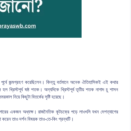
 পূর্বে জন্মগ্রহণ করেছিলেন। কিন্তু বর্তমানে অনেক ঐতিহাসিকই এই কথার
খ্রিস্টপূর্ব ষষ্ঠ শতক। অন্যদিকে খ্রিস্টপূর্ব তৃতীয় শতক নাগাদ চু শাসন
য়কাল নিয়ে কিছুটা বিতর্কের সৃষ্টি হয়েছে।
াগারের একজন অধ্যক্ষ। রাজনৈতিক কূটচক্রে পড়ে লাওৎসি যখন দেশত্যাগের
া করেন তাও দর্শন বিষয়ক তাও-তে-কিং গ্রন্থটি।