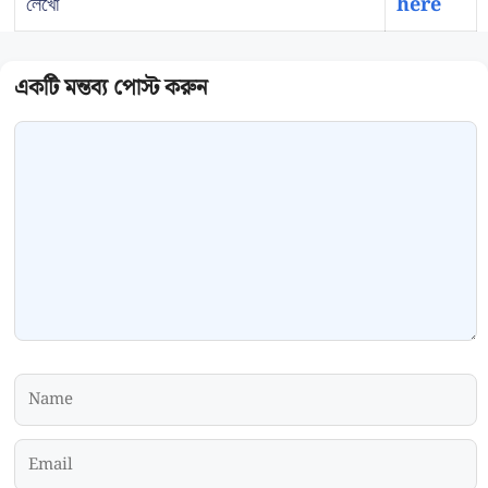
লেখো
here
Comment
Name
Email