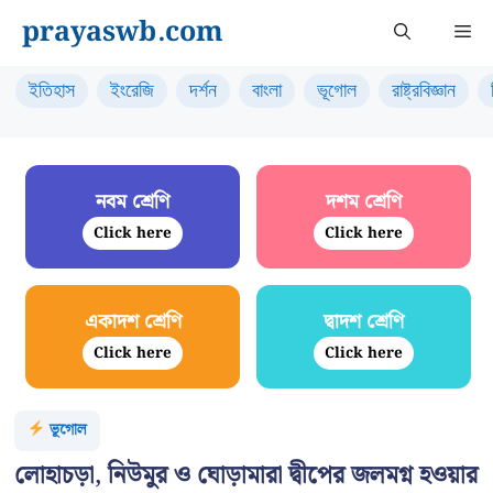
Skip
prayaswb.com
Me
to
content
ইতিহাস
ইংরেজি
দর্শন
বাংলা
ভূগোল
রাষ্ট্রবিজ্ঞান
নবম শ্রেণি
দশম শ্রেণি
Click here
Click here
একাদশ শ্রেণি
দ্বাদশ শ্রেণি
Click here
Click here
ভূগোল
লোহাচড়া, নিউমুর ও ঘোড়ামারা দ্বীপের জলমগ্ন হওয়ার