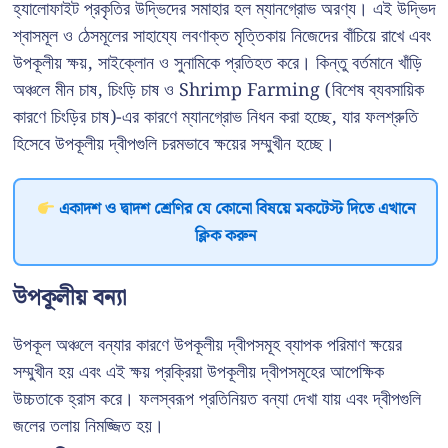
হ্যালোফাইট প্রকৃতির উদ্ভিদের সমাহার হল ম্যানগ্রোভ অরণ্য। এই উদ্ভিদ
শ্বাসমূল ও ঠেসমূলের সাহায্যে লবণাক্ত মৃত্তিকায় নিজেদের বাঁচিয়ে রাখে এবং
উপকূলীয় ক্ষয়, সাইক্লোন ও সুনামিকে প্রতিহত করে। কিন্তু বর্তমানে খাঁড়ি
অঞ্চলে মীন চাষ, চিংড়ি চাষ ও Shrimp Farming (বিশেষ ব্যবসায়িক
কারণে চিংড়ির চাষ)-এর কারণে ম্যানগ্রোভ নিধন করা হচ্ছে, যার ফলশ্রুতি
হিসেবে উপকূলীয় দ্বীপগুলি চরমভাবে ক্ষয়ের সম্মুখীন হচ্ছে।
একাদশ ও দ্বাদশ শ্রেণির যে কোনো বিষয়ে মকটেস্ট দিতে এখানে
ক্লিক করুন
উপকূলীয় বন্যা
উপকূল অঞ্চলে বন্যার কারণে উপকূলীয় দ্বীপসমূহ ব্যাপক পরিমাণ ক্ষয়ের
সম্মুখীন হয় এবং এই ক্ষয় প্রক্রিয়া উপকূলীয় দ্বীপসমূহের আপেক্ষিক
উচ্চতাকে হ্রাস করে। ফলস্বরূপ প্রতিনিয়ত বন্যা দেখা যায় এবং দ্বীপগুলি
জলের তলায় নিমজ্জিত হয়।