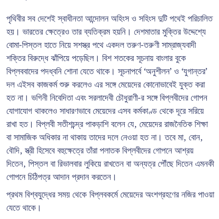
পৃথিবীর সব দেশেই স্বাধীনতা আন্দোলন অহিংস ও সহিংস দুটি পথেই পরিচালিত
হয়। ভারতের ক্ষেত্রেও তার ব্যতিক্রম হয়নি। দেশমাতার মুক্তির উদ্দেশ্যে
বোমা-পিস্তল হাতে নিয়ে সশস্ত্র পথে একদল তরুণ-তরুণী সাম্রাজ্যবাদী
শক্তির বিরুদ্ধে ঝাঁপিয়ে পড়েছিল। বিশ শতকের সূচনায় বাংলার বুকে
বিপ্লববাদের পদধ্বনি শোনা যেতে থাকে। সূচনাপর্বে ‘অনুশীলন’ ও ‘যুগান্তর’
দল এইসব কাজকর্ম শুরু করলেও এর সঙ্গে মেয়েদের কোনোভাবেই যুক্ত করা
হত না। ভগিনী নিবেদিতা এবং সরলাদেবী চৌধুরাণী-র সঙ্গে বিপ্লবীদের গোপন
যোগাযোগ থাকলেও সাধারণভাবে মেয়েদের এসব কর্মকাণ্ড থেকে দূরে সরিয়ে
রাখা হত। বিপ্লবী সতীশচন্দ্র পাকড়াশি বলেন যে, মেয়েদের রাজনৈতিক শিক্ষা
বা সামাজিক অধিকার না থাকায় তাদের দলে নেওয়া হত না। তবে মা, বোন,
বৌদি, স্ত্রী হিসেবে বহুক্ষেত্রে তাঁরা পলাতক বিপ্লবীদের গোপনে আশ্রয়
দিতেন, পিস্তল বা রিভালবার লুকিয়ে রাখতেন বা অন্যত্র পৌঁছে দিতেন এমনকী
গোপনে চিঠিপত্র আদান প্রদান করতেন।
প্রথম বিশ্বযুদ্ধের সময় থেকে বিপ্লবকর্মে মেয়েদের অংশগ্রহণের নজির পাওয়া
যেতে থাকে।