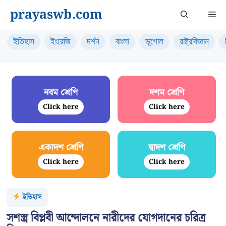
Skip
prayaswb.com
Me
to
content
ইতিহাস
ইংরেজি
দর্শন
বাংলা
ভূগোল
রাষ্ট্রবিজ্ঞান
নবম শ্রেণি
দশম শ্রেণি
Click here
Click here
একাদশ শ্রেণি
দ্বাদশ শ্রেণি
Click here
Click here
ইতিহাস
সশস্ত্র বিপ্লবী আন্দোলনে নারীদের যোগদানের চরিত্র