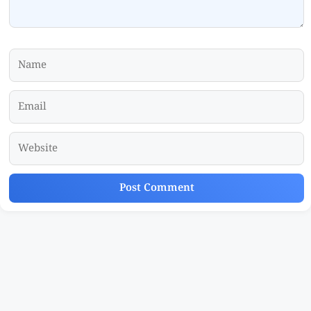
Name
Email
Website