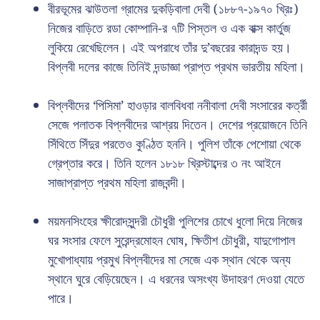
বীরভূমের ঝাউতলা গ্রামের দুকড়িবালা দেবী (১৮৮৭-১৯৭০ খ্রিঃ)
নিজের বাড়িতে রডা কোম্পানি-র ৭টি পিস্তল ও এক বাক্স কার্তুজ
লুকিয়ে রেখেছিলেন। এই অপরাধে তাঁর দু’বছরের কারাদন্ড হয়।
বিপ্লবী দলের কাজে তিনিই দন্ডাজ্ঞা প্রাপ্ত প্রথম ভারতীয় মহিলা।
বিপ্লবীদের ‘পিসিমা’ হাওড়ার বালবিধবা ননীবালা দেবী সংসারের কর্ত্রী
সেজে পলাতক বিপ্লবীদের আশ্রয় দিতেন। দেশের প্রয়োজনে তিনি
সিঁথিতে সিঁদুর পরতেও কুণ্ঠিত হননি। পুলিশ তাঁকে পেশোয়া থেকে
গ্রেপ্তার করে। তিনি হলেন ১৮১৮ খ্রিস্টাব্দের ৩ নং আইনে
সাজাপ্রাপ্ত প্রথম মহিলা রাজবন্দী।
ময়মনসিংহের ক্ষীরোদসুন্দরী চৌধুরী পুলিশের চোখে ধুলো দিয়ে নিজের
ঘর সংসার ফেলে সুরেন্দ্রমোহন ঘোষ, ক্ষিতীশ চৌধুরী, যাদুগোপাল
মুখোপাধ্যায় প্রমুখ বিপ্লবীদের মা সেজে এক স্থান থেকে অন্য
স্থানে ঘুরে বেড়িয়েছেন। এ ধরনের অসংখ্য উদাহরণ দেওয়া যেতে
পারে।