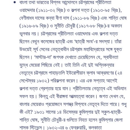
বাংলা তথা ভারতের বিপ্লব আন্দোলনে চট্টগ্রামের প্রীতিলতা
ওয়াদ্দেদার (১৯১১-৩২ খ্রিঃ) ও কল্পনা দত্ত (১৯১৩-৯৫ খ্রিঃ),
বেণীমাধব দাসের কন্যা বীণা দাস (১৯১১-৮৬ খ্রিঃ) এবং শান্তি ঘোষ
(১৯১৬-৮৯ খ্রিঃ) ও সুনীতি চৌধুরী (১৯১৭-৮৮ খ্রিঃ)-র অবদান
ভুলবার নয়। চট্টগ্রামের প্রীতিলতা ওয়াদ্দেদার এবং কল্পনা দত্ত
ছিলেন বেথুন কলেজের ছাত্রী এবং ‘ছাত্রী সংঘ’-র সদস্যা। তাঁরা
উভয়েই সূর্য সেনের নেতৃত্বাধীন চট্টগ্রাম মহাবিদ্রোহের সঙ্গে যুক্ত
ছিলেন। ‘মাস্টার-দা’ জগৎক দেখাতে চেয়েছিলেন যে, স্বাধীনতা
যুদ্ধে মেয়েরা পিছিয়ে নেই। তাই তিনি এই দুই অগ্নিকন্যার
নেতৃত্বে চট্টগ্রামে পাহাড়তলি ইউরোপীয়ান ক্লাব আক্রমণের (২৪
সেপ্টেম্বর ১৯৩২) পরিকল্পনা করেন। এর এক সপ্তাহ আগেই
কল্পনা দত্ত গ্রেপ্তার হয়ে যান। প্রীতিলতার নেতৃত্বে এই অভিযান
সফল হয়। কিন্তু এই বীরাঙ্গনা আত্মহত্যা করেন। জগত দেখল যে,
বাংলার মেয়েরাও প্রয়োজনে সশস্ত্র বিপ্লবে নেতৃত্ব দিতে পারে। শুধু
কী এই? ১৯৩১ সালের ১৪ ডিসেম্বর কুমিল্লার দুই স্কুল-ছাত্রী-
শান্তি ঘোষ, সুনীতি চৌধুরী-র গুলিতে নিহত হলেন কুমিল্লার জেলা
শাসক স্টিভেন্স। ১৯৩২-এর ৬ ফেব্রুয়ারি, কলকাতা