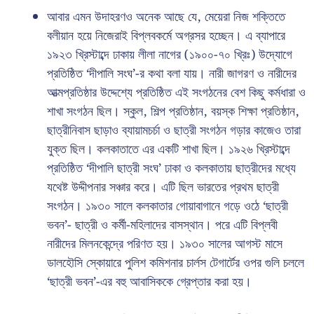
আবার এমন উদাহরণও অনেক আছে যে, মেয়েরা নিজ শক্তিতে
বলীয়ান হয়ে নিজেরাই বিপ্লবকর্মে অগ্রসর হচ্ছেন। এ ব্যাপারে
১৯২৩ খ্রিস্টাব্দে ঢাকায় লীলা নাগের (১৯০০-৭০ খ্রিঃ) উদ্যোগে
প্রতিষ্ঠিত ‘দীপালি সংঘ’-র কথা বলা যায়। নারী জাগরণ ও নারীদের
আত্মপ্রতিষ্ঠার উদ্দেশ্যে প্রতিষ্ঠিত এই সংগঠনের বেশ কিছু কর্মধারা ও
শাখা সংগঠন ছিল। স্কুল, শিল্প প্রতিষ্ঠান, বয়স্ক শিক্ষা প্রতিষ্ঠান,
ছাত্রীনিবাস ছাড়াও ব্যায়ামচর্চা ও ছাত্রী সংগঠন গড়ার কাজেও তারা
যুক্ত ছিল। কলকাতাতে এর একটি শাখা ছিল। ১৯২৬ খ্রিস্টাব্দে
প্রতিষ্ঠিত ‘দীপালি ছাত্রী সংঘ’ ঢাকা ও কলকাতায় ছাত্রীদের মধ্যে
যথেষ্ট উদ্দীপনার সঞ্চার করে। এটি ছিল ভারতের প্রথম ছাত্রী
সংগঠন। ১৯৩০ সালে কলকাতার গোয়াবাগানে গড়ে ওঠে ‘ছাত্রী
ভবন’- ছাত্রী ও কর্মী-মহিলাদের বাসস্থান। পরে এটি বিপ্লবী
নারীদের মিলনকেন্দ্রে পরিণত হয়। ১৯৩০ সালের আগস্ট মাসে
ডালহৌসি স্কোয়ারে পুলিশ কমিশনার চার্লস টেগার্টের ওপর গুলি চললে
‘ছাত্রী ভবন’-এর বহু আবাসিককে গ্রেপ্তার করা হয়।