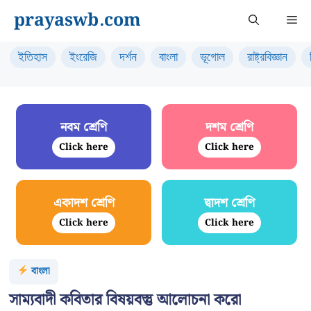
Skip
prayaswb.com
Me
to
content
ইতিহাস
ইংরেজি
দর্শন
বাংলা
ভূগোল
রাষ্ট্রবিজ্ঞান
নবম শ্রেণি
দশম শ্রেণি
Click here
Click here
একাদশ শ্রেণি
দ্বাদশ শ্রেণি
Click here
Click here
বাংলা
সাম্যবাদী কবিতার বিষয়বস্তু আলোচনা করো