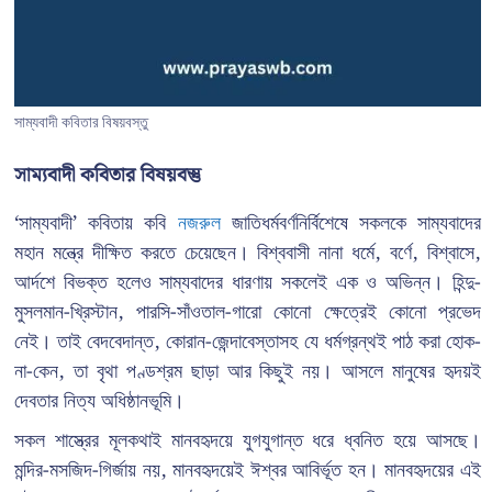
সাম্যবাদী কবিতার বিষয়বস্তু
সাম্যবাদী কবিতার বিষয়বস্তু
‘সাম্যবাদী’ কবিতায় কবি
নজরুল
জাতিধর্মবর্ণনির্বিশেষে সকলকে সাম্যবাদের
মহান মন্ত্রে দীক্ষিত করতে চেয়েছেন। বিশ্ববাসী নানা ধর্মে, বর্ণে, বিশ্বাসে,
আর্দশে বিভক্ত হলেও সাম্যবাদের ধারণায় সকলেই এক ও অভিন্ন। হিন্দু-
মুসলমান-খ্রিস্টান, পারসি-সাঁওতাল-গারো কোনো ক্ষেত্রেই কোনো প্রভেদ
নেই। তাই বেদবেদান্ত, কোরান-জেন্দাবেস্তাসহ যে ধর্মগ্রন্থই পাঠ করা হোক-
না-কেন, তা বৃথা পণ্ডশ্রম ছাড়া আর কিছুই নয়। আসলে মানুষের হৃদয়ই
দেবতার নিত্য অধিষ্ঠানভূমি।
সকল শাস্ত্রের মূলকথাই মানবহৃদয়ে যুগযুগান্ত ধরে ধ্বনিত হয়ে আসছে।
মন্দির-মসজিদ-গির্জায় নয়, মানবহৃদয়েই ঈশ্বর আবির্ভূত হন। মানবহৃদয়ের এই