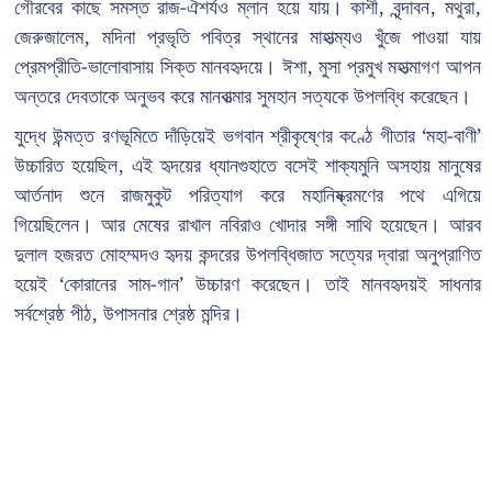
গৌরবের কাছে সমস্ত রাজ-ঐশর্যও ম্লান হয়ে যায়। কাশী, বৃন্দাবন, মথুরা,
জেরুজালেম, মদিনা প্রভৃতি পবিত্র স্থানের মাহাত্ম্যও খুঁজে পাওয়া যায়
প্রেমপ্রীতি-ভালোবাসায় সিক্ত মানবহৃদয়ে। ঈশা, মুসা প্রমুখ মহাত্মাগণ আপন
অন্তরে দেবতাকে অনুভব করে মানবাত্মার সুমহান সত্যকে উপলব্ধি করেছেন।
যুদ্ধে উন্মত্ত রণভূমিতে দাঁড়িয়েই ভগবান শ্রীকৃষ্ণের কণ্ঠে গীতার ‘মহা-বাণী’
উচ্চারিত হয়েছিল, এই হৃদয়ের ধ্যানগুহাতে বসেই শাক্যমুনি অসহায় মানুষের
আর্তনাদ শুনে রাজমুকুট পরিত্যাগ করে মহানিষ্ক্রমণের পথে এগিয়ে
গিয়েছিলেন। আর মেষের রাখাল নবিরাও খোদার সঙ্গী সাথি হয়েছেন। আরব
দুলাল হজরত মোহম্মদও হৃদয় কন্দরের উপলব্ধিজাত সত্যের দ্বারা অনুপ্রাণিত
হয়েই ‘কোরানের সাম-গান’ উচ্চারণ করেছেন। তাই মানবহৃদয়ই সাধনার
সর্বশ্রেষ্ঠ পীঠ, উপাসনার শ্রেষ্ঠ মন্দির।