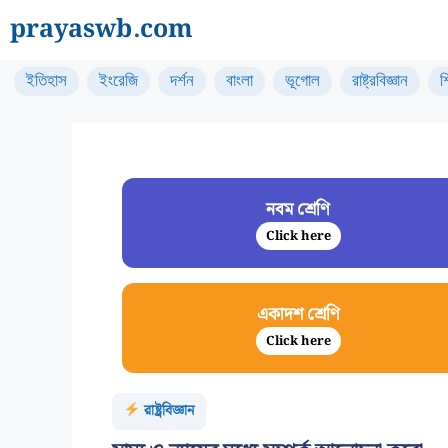
Skip
prayaswb.com
to
content
ইতিহাস
ইংরেজি
দর্শন
বাংলা
ভূগোল
রাষ্ট্রবিজ্ঞান
শ
নবম শ্রেণি
Click here
একাদশ শ্রেণি
Click here
রাষ্ট্রবিজ্ঞান