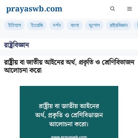
Skip
prayaswb.com
Me
to
content
ইতিহাস
ইংরেজি
দর্শন
বাংলা
ভূগোল
রাষ্ট্রবিজ্ঞান
রাষ্ট্রবিজ্ঞান
রাষ্ট্রীয় বা জাতীয় আইনের অর্থ, প্রকৃতি ও শ্রেণিবিভাজন
আলোচনা করো