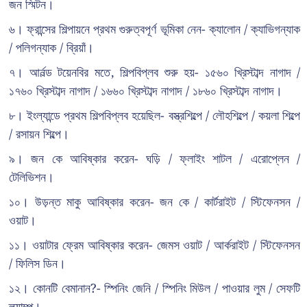
জন স্মিটন।
৬। ফ্রান্সের শিল্পায়নে প্রথম গুরুত্বপূর্ণ ভূমিকা নেন- ক্যালোন / ক্যাভিগন্যাক
/ পলিগন্যাক / ব্রিয়াঁ।
৭। আর্নল্ড টয়েনবির মতে, শিল্পবিপ্লব শুরু হয়- ১৫৬০ খ্রিস্টাব্দ নাগাদ /
১৭৬০ খ্রিস্টাব্দ নাগাদ / ১৬৬০ খ্রিস্টাব্দ নাগাদ / ১৮৬০ খ্রিস্টাব্দ নাগাদ।
৮। ইংল্যান্ডে প্রথম শিল্পবিপ্লব হয়েছিল- বস্ত্রশিল্পে / লৌহশিল্পে / কয়লা শিল্পে
/ রসায়ন শিল্পে।
৯। জন কে আবিষ্কার করেন- ঘড়ি / ফ্লাইং শাটল / এরোপ্লেন /
টেলিভিশন।
১০। উড়ন্ত মাকু আবিষ্কার করেন- জন কে / কার্টরাইট / স্টিফেনসন /
ওয়াট।
১১। ওয়াটার ফ্রেম আবিষ্কার করেন- জেমস ওয়াট / আর্করাইট / স্টিফেনসন
/ ফিলিস ডিন।
১২। কোনটি বেমানান?- স্পিনিং জেনি / স্পিনিং মিউল / পাওয়ার লুম / সেফটি