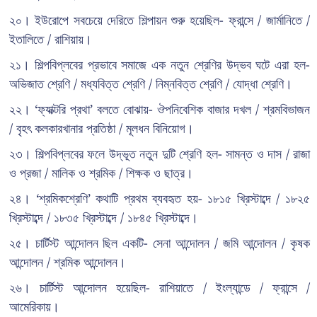
২০। ইউরোপে সবচেয়ে দেরিতে শিল্পায়ন শুরু হয়েছিল- ফ্রান্সে / জার্মানিতে /
ইতালিতে / রাশিয়ায়।
২১। শিল্পবিপ্লবের প্রভাবে সমাজে এক নতুন শ্রেণির উদ্ভব ঘটে এরা হল-
অভিজাত শ্রেণি / মধ্যবিত্ত শ্রেণি / নিম্নবিত্ত শ্রেণি / যোদ্ধা শ্রেণি।
২২। ‘ফ্যাক্টরি প্রথা’ বলতে বোঝায়- ঔপনিবেশিক বাজার দখল / শ্রমবিভাজন
/ বৃহৎ কলকারখানার প্রতিষ্ঠা / মূলধন বিনিয়োগ।
২৩। শিল্পবিপ্লবের ফলে উদ্ভূত নতুন দুটি শ্রেণি হল- সামন্ত ও দাস / রাজা
ও প্রজা / মালিক ও শ্রমিক / শিক্ষক ও ছাত্র।
২৪। ‘শ্রমিকশ্রেণি’ কথাটি প্রথম ব্যবহৃত হয়- ১৮১৫ খ্রিস্টাব্দে / ১৮২৫
খ্রিস্টাব্দে / ১৮৩৫ খ্রিস্টাব্দে / ১৮৪৫ খ্রিস্টাব্দে।
২৫। চার্টিস্ট আন্দোলন ছিল একটি- সেনা আন্দোলন / জমি আন্দোলন / কৃষক
আন্দোলন / শ্রমিক আন্দোলন।
২৬। চার্টিস্ট আন্দোলন হয়েছিল- রাশিয়াতে / ইংল্যান্ডে / ফ্রান্সে /
আমেরিকায়।