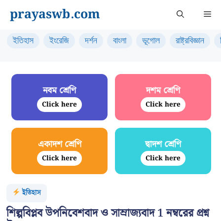
Skip
prayaswb.com
Me
to
content
ইতিহাস
ইংরেজি
দর্শন
বাংলা
ভূগোল
রাষ্ট্রবিজ্ঞান
নবম শ্রেণি
দশম শ্রেণি
Click here
Click here
একাদশ শ্রেণি
দ্বাদশ শ্রেণি
Click here
Click here
ইতিহাস
শিল্পবিপ্লব উপনিবেশবাদ ও সাম্রাজ্যবাদ 1 নম্বরের প্রশ্ন