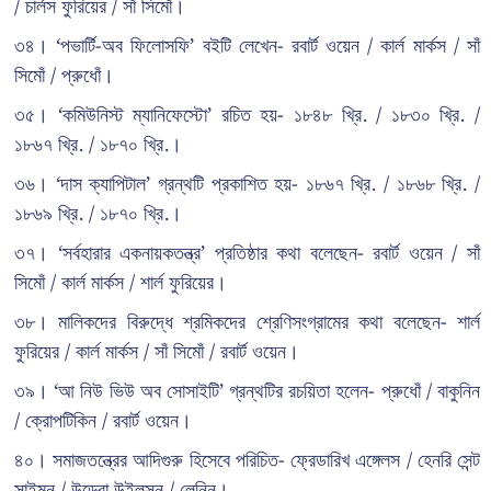
/ চার্লস ফুরিয়ের / সাঁ সিমোঁ।
৩৪। ‘পভার্টি-অব ফিলোসফি’ বইটি লেখেন- রবার্ট ওয়েন / কার্ল মার্কস / সাঁ
সিমোঁ / প্রুধোঁ।
৩৫। ‘কমিউনিস্ট ম্যানিফেস্টো’ রচিত হয়- ১৮৪৮ খ্রি. / ১৮৩০ খ্রি. /
১৮৬৭ খ্রি. / ১৮৭০ খ্রি.।
৩৬। ‘দাস ক্যাপিটাল’ গ্রন্থটি প্রকাশিত হয়- ১৮৬৭ খ্রি. / ১৮৬৮ খ্রি. /
১৮৬৯ খ্রি. / ১৮৭০ খ্রি.।
৩৭। ‘সর্বহারার একনায়কতন্ত্র’ প্রতিষ্ঠার কথা বলেছেন- রবার্ট ওয়েন / সাঁ
সিমোঁ / কার্ল মার্কস / শার্ল ফুরিয়ের।
৩৮। মালিকদের বিরুদ্ধে শ্রমিকদের শ্রেণিসংগ্রামের কথা বলেছেন- শার্ল
ফুরিয়ের / কার্ল মার্কস / সাঁ সিমোঁ / রবার্ট ওয়েন।
৩৯। ‘আ নিউ ভিউ অব সোসাইটি’ গ্রন্থটির রচয়িতা হলেন- প্রুধোঁ / বাকুনিন
/ ক্রোপটিকিন / রবার্ট ওয়েন।
৪০। সমাজতন্ত্রের আদিগুরু হিসেবে পরিচিত- ফ্রেডারিখ এঙ্গেলস / হেনরি সেন্ট
সাইমন / উড্রো উইলসন / লেনিন।