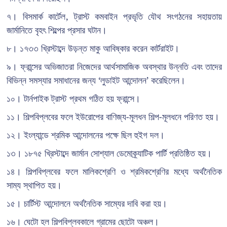
৭। বিসমার্ক কার্টেল, ট্রাস্ট কমবাইন প্রভৃতি যৌথ সংগঠনের সহায়তায়
জার্মানিতে বৃহৎ শিল্পের প্রসার ঘটান।
৮। ১৭৩৩ খ্রিস্টাব্দে উড়ন্ত মাকু আবিষ্কার করেন কার্টরাইট।
৯। ফ্রান্সের অভিজাতরা নিজেদের আর্থসামাজিক অবস্থার উন্নতি এবং তাদের
বিভিন্ন সমস্যার সমাধানের জন্য ‘লুডাইট আন্দোলন’ করেছিলেন।
১০। টার্নপাইক ট্রাস্ট প্রথম গঠিত হয় ফ্রান্সে।
১১। শিল্পবিপ্লবের ফলে ইউরোপের বাণিজ্য-মূলধন শিল্প-মূলধনে পরিণত হয়।
১২। ইংল্যান্ডে শ্রমিক আন্দোলনের পক্ষে ছিল হুইগ দল।
১৩। ১৮৭৫ খ্রিস্টাব্দে জার্মান সোশ্যাল ডেমোক্র্যাটিক পার্টি প্রতিষ্ঠিত হয়।
১৪। শিল্পবিপ্লবের ফলে মালিকশ্রেণি ও শ্রমিকশ্রেণির মধ্যে অর্থনৈতিক
সাম্য স্থাপিত হয়।
১৫। চার্টিস্ট আন্দোলনে অর্থনৈতিক সাম্যের দাবি করা হয়।
১৬। ঘেটো হল শিল্পবিপ্লবকালে গ্রামের ছোটো অঞ্চল।