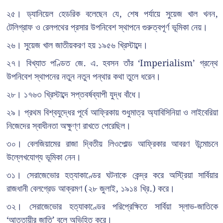
২৫। ড্যানিয়েল হেডরিক বলেছেন যে, শেষ পর্যায়ে সুয়েজ খাল খনন,
টেলিগ্রাফ ও রেলপথের প্রসার উপনিবেশ স্থাপনে গুরুত্বপূর্ণ ভূমিকা নেয়।
২৬। সুয়েজ খাল জাতীয়করণ হয় ১৯৫৬ খ্রিস্টাব্দে।
২৭। বিখ্যাত পণ্ডিত জে. এ. হবসন তাঁর ‘Imperialism’ গ্রন্থে
উপনিবেশ স্থাপনের নতুন নতুন পন্থার কথা তুলে ধরেন।
২৮। ১৭৬৩ খ্রিস্টাব্দে সপ্তবর্ষব্যাপী যুদ্ধ বাঁধে।
২৯। প্রথম বিশ্বযুদ্ধের পূর্বে আফ্রিকায় শুধুমাত্র অ্যাবিসিনিয়া ও লাইবেরিয়া
নিজেদের স্বাধীনতা অক্ষুণ্ণ রাখতে পেরেছিল।
৩০। বেলজিয়ামের রাজা দ্বিতীয় লিওপোল্ড আফ্রিকার আবরণ উন্মোচনে
উল্লেখযোগ্য ভূমিকা নেন।
৩১। সেরাজেভোর হত্যাকাণ্ডের ঘটনাকে কেন্দ্র করে অস্ট্রিয়া সার্বিয়ার
রাজধানী বেলগ্রেড আক্রমণ (২৮ জুলাই, ১৯১৪ খ্রি.) করে।
৩২। সেরাজেভোর হত্যাকাণ্ডের পরিপ্রেক্ষিতে সার্বিয়া স্লাভ-জাতিকে
‘আততায়ীর জাতি’ বলে অভিহিত করে।