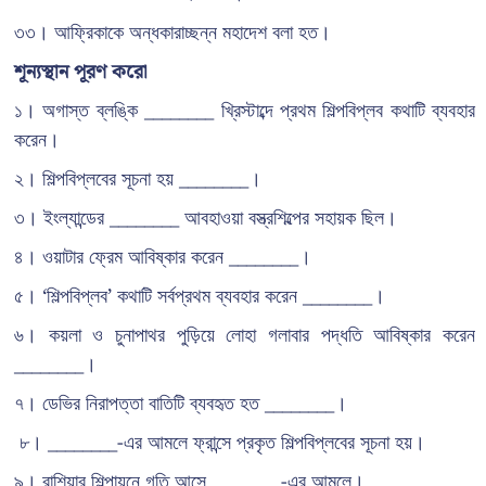
৩৩। আফ্রিকাকে অন্ধকারাচ্ছন্ন মহাদেশ বলা হত।
শূন্যস্থান পূরণ করো
১। অগাস্ত ব্লঙ্কি ________ খ্রিস্টাব্দে প্রথম শিল্পবিপ্লব কথাটি ব্যবহার
করেন।
২। শিল্পবিপ্লবের সূচনা হয় ________।
৩। ইংল্যান্ডের ________ আবহাওয়া বস্ত্রশিল্পের সহায়ক ছিল।
৪। ওয়াটার ফ্রেম আবিষ্কার করেন ________।
৫। ‘শিল্পবিপ্লব’ কথাটি সর্বপ্রথম ব্যবহার করেন ________।
৬। কয়লা ও চুনাপাথর পুড়িয়ে লোহা গলাবার পদ্ধতি আবিষ্কার করেন
________।
৭। ডেভির নিরাপত্তা বাতিটি ব্যবহৃত হত ________।
৮। ________-এর আমলে ফ্রান্সে প্রকৃত শিল্পবিপ্লবের সূচনা হয়।
৯। রাশিয়ার শিল্পায়নে গতি আসে ________-এর আমলে।