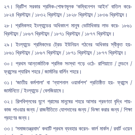
২৭। ব্রিটিশ সরকার শ্রমিক-শোষণমূলক ‘কম্বিনেশন আইন’ বাতিল করে-
১৮২৪ খ্রিস্টাব্দে / ১৮৩২ খ্রিস্টাব্দে / ১৮২৮ খ্রিস্টাব্দে / ১৮৩৬ খ্রিস্টাব্দে।
২৮। শ্রমিকসহ ইংল্যান্ডের অধিকাংশ মানুষ ভোটাধিকার লাভ করে- ১৮৬১
খ্রিস্টাব্দে / ১৮৬৭ খ্রিস্টাব্দে / ১৮৭১ খ্রিস্টাব্দে / ১৮৭৭ খ্রিস্টাব্দে।
২৯। ইংল্যান্ডে শ্রমিকদের ট্রেড ইউনিয়ন গঠনের অধিকার স্বীকৃত হয়-
১৮৬১ খ্রিস্টাব্দে / ১৮৬৭ খ্রিস্টাব্দে / ১৮৭১ খ্রিস্টাব্দে / ১৮৭৭ খ্রিস্টাব্দে।
৩০। প্রথম আন্তর্জাতিক শ্রমিক সংস্থা গড়ে ওঠে- রাশিয়াতে / লন্ডনে /
ফ্রান্সের প্যারিস শহরে / জার্মানির বার্লিন শহরে।
৩১। ‘জাতীয় কর্মশালা’ বা ‘ন্যাশনাল ওয়ার্কশপ’ প্রতিষ্ঠিত হয়- ফ্রান্সে /
জার্মানিতে / ইংল্যান্ডে / বেলজিয়ামে।
৩২। শিল্পবিপ্লবের যুগে গ্রামের মানুষের শহরে আসার প্রবণতা বৃদ্ধি পায়-
কাজ পাওয়ার জন্য / রাজনীতিতে যোগদানের জন্য / ভিক্ষা করার জন্য / শিক্ষা
গ্রহণের জন্য।
৩৩। ‘সমাজতন্ত্রবাদ’ কথাটি প্রথম ব্যবহার করেন- কার্ল মার্কস / রবার্ট ওয়েন