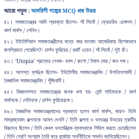
আরো পড়ুন :
আদরিণী গল্পের MCQ প্রশ্ন উত্তর
৪১। সমাজতন্ত্রের আদি প্রবক্তা ছিলেন- সাঁ সিমোঁ / ফ্রেডরিখ এঙ্গেলস /
কার্ল মার্কস / লেনিন।
৪২। ইউটোপিয়ান সমাজতন্ত্রীদের মধ্যে কার মতবাদ আমেরিকায় বিশেষভাবে
জনপ্রিয়তা পেয়েছিল?- চার্লস ফুরিয়ের / রবার্ট ওয়েন / সাঁ সিমোঁ / লুই রাঁ।
৪৩। ‘Utopia’ গ্রন্থের লেখক- হবস / রুশো / টমাস মোর / জন লক।
৪৪। আগস্ত ব্লঙ্কি ছিলেন- ইউটোপীয় সমাজতন্ত্রবিদ / উপনিবেশবাদী /
বৈজ্ঞানিক সমাজতন্ত্রবিদ / পুঁজিবাদী।
৪৫। বিজ্ঞানসম্মত সমাজতন্ত্রের জনক বলা হয়- সেন্ট সাইমনকে / কার্ল
মার্কসকে / লেনিনকে / চার্লস ফুরিয়েরকে।
৪৬। বৈজ্ঞানিক সমাজতন্ত্রবাদের প্রবক্তা হলেন কার্ল মার্কস, কারণ- তিনি
সাম্রাজ্যবাদ কল্পনাকে আমল দেননি / তিনি কল্পনা ও ধনতন্ত্র উভয়ের ত্রুটির
বিরুদ্ধে ছিলেন / তিনি কেবল ধনতান্ত্রিক ব্যবস্থাকে শিথিল করতে চেয়েছিলেন
/ তিনি শ্রেণি সংগ্রাম তৈরি করে বুর্জোয়া অর্থনীতিকে সমর্থন জানিয়েছিলেন।