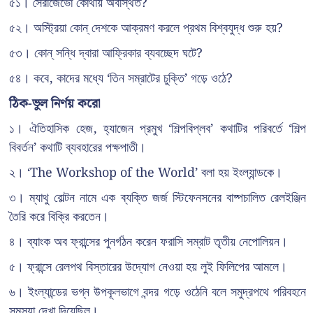
৫১। সৈরাজেভো কোথায় অবস্থিত?
৫২। অস্ট্রিয়া কোন্ দেশকে আক্রমণ করলে প্রথম বিশ্বযুদ্ধ শুরু হয়?
৫৩। কোন্ সন্ধি দ্বারা আফ্রিকার ব্যবচ্ছেদ ঘটে?
৫৪। কবে, কাদের মধ্যে ‘তিন সম্রাটের চুক্তি’ গড়ে ওঠে?
ঠিক-ভুল নির্ণয় করো
১। ঐতিহাসিক হেজ, হ্যাজেন প্রমুখ ‘শিল্পবিপ্লব’ কথাটির পরিবর্তে ‘শিল্প
বিবর্তন’ কথাটি ব্যবহারের পক্ষপাতী।
২। ‘The Workshop of the World’ বলা হয় ইংল্যান্ডকে।
৩। ম্যাথু বোল্টন নামে এক ব্যক্তি জর্জ স্টিফেনসনের বাষ্পচালিত রেলইঞ্জিন
তৈরি করে বিক্রি করতেন।
৪। ব্যাংক অব ফ্রান্সের পুনর্গঠন করেন ফরাসি সম্রাট তৃতীয় নেপোলিয়ন।
৫। ফ্রান্সে রেলপথ বিস্তারের উদ্যোগ নেওয়া হয় লুই ফিলিপের আমলে।
৬। ইংল্যান্ডের ভগ্ন উপকূলভাগে বন্দর গড়ে ওঠেনি বলে সমুদ্রপথে পরিবহনে
সমস্যা দেখা দিয়েছিল।