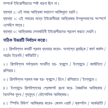
সম্পর্কে ইউরোপীয়দের স্পষ্ট ধারণা ছিল না।
ব্যাখ্যা ১: এই সময় আফ্রিকা মহাদেশ আবিষ্কৃত হয়নি।
ব্যাখ্যা ২: এই সময়ের মধ্যে ইউরোপীয়রা আফ্রিকার উপকূলভাগের সংস্পর্শে
এসেছিল মাত্র।
ব্যাখ্যা ৩: আফ্রিকার সেনাবাহিনী ইউরোপীয়দের প্রবেশ করতে দেয়নি।
সঠিক উত্তরটি নির্বাচন করো।
১। শিল্পবিপ্লব কথাটি প্রথম ব্যবহার করেন- অগাস্তে ব্ল্যাঙ্কি / কার্ল মার্কস /
আর্নল্ড টয়েনবি / কার্টরাইট।
২। শিল্পবিপ্লব সর্বপ্রথম সংঘটিত হয়- ফ্রান্সে / ইংল্যান্ডে / জার্মানিতে /
রাশিয়ায়।
৩। শিল্পবিপ্লব প্রথম শুরু হয়- ফ্রান্সে / চিনে / রাশিয়াতে / ইংল্যান্ডে।
৪। ইংল্যান্ডে শিল্পবিপ্লবের প্রেক্ষাপট রচনা করে- বৈজ্ঞানিক আবিষ্কার /
বৈদেশিক যুদ্ধ / গৃহযুদ্ধ / ভৌগোলিক আবিষ্কার।
৫। ‘স্পিনিং মিউল’ আবিষ্কার করেন- জেমস ওয়াট / ক্রম্পটন / আর্করাইট /