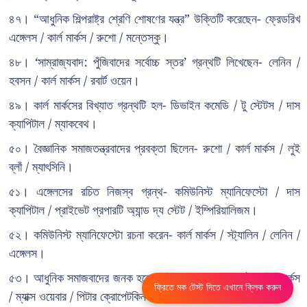
৪৭। “আধুনিক শিল্পরাষ্ট্র শ্রেণি শোষণের যন্ত্র” উক্তিটি করেছেন- ফ্রেডরিখ
এঙ্গেলস / কার্ল মার্কস / রুশো / মন্তেস্কু।
৪৮। ‘সাম্রাজ্যবাদ: পুঁজিবাদের সর্বোচ্চ স্তর’ গ্রন্থটি লিখেছেন- লেনিন /
হবসন / কার্ল মার্কস / রবার্ট ওয়েন।
৪৯। কার্ল মার্কসের বিখ্যাত গ্রন্থটি হল- ডিভাইন কমেডি / টু স্টেটস / দাস
ক্যাপিটাল / ম্যাকবেথ।
৫০। বৈজ্ঞানিক সমাজতন্ত্রবাদের প্রবক্তা ছিলেন- রুশো / কার্ল মার্কস / লুই
ব্লাঁ / ম্যাৎসিনি।
৫১। এঙ্গেলসের রচিত নিজস্ব গ্রন্থ- কমিউনিস্ট ম্যানিফেস্টো / দাস
ক্যাপিটাল / প্রাইভেট প্রপারটি অ্যান্ড দ্য স্টেট / ইম্পিরিয়ালিজম।
৫২। কমিউনিস্ট ম্যানিফেস্টো রচনা করেন- কার্ল মার্কস / স্ট্যালিন / লেনিন /
এঙ্গেলস।
৫৩। আধুনিক সমাজবাদের জনক হলেন- পিয়ের জোসেফ / কার্ল হেনরিখ মার্কস
ফ্রিতে মক টেস্ট দিতে এখানে ক্লিক করুন
/ ম্যাক্স ওয়েবার / পিটার ক্রোপেটকিন।