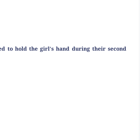
d to hold the girl’s hand during their second