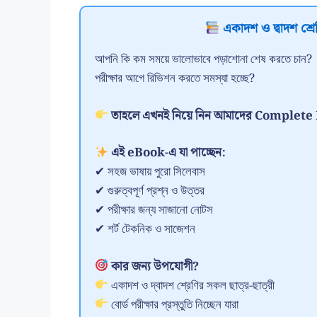
একাদশ ও দ্বাদশ শ্রেণ
আপনি কি কম সময়ে ভালোভাবে পড়াশোনা শেষ করতে চান?
পরীক্ষার আগে রিভিশন করতে সমস্যা হচ্ছে?
তাহলে এখনই নিয়ে নিন আমাদের Comple
এই eBook-এ যা পাচ্ছেন:
✔ সহজ ভাষায় পুরো সিলেবাস
✔ গুরুত্বপূর্ণ প্রশ্ন ও উত্তর
✔ পরীক্ষার জন্য সাজানো নোটস
✔ শর্ট টেকনিক ও সাজেশন
কার জন্য উপযোগী?
একাদশ ও দ্বাদশ শ্রেণির সকল ছাত্র-ছাত্রী
বোর্ড পরীক্ষার প্রস্তুতি নিচ্ছেন যারা