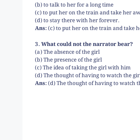
(b) to talk to her for a long time
(c) to put her on the train and take her 
(d) to stay there with her forever.
Ans:
(c) to put her on the train and take
3. What could not the narrator bear?
(a) The absence of the girl
(b) The presence of the girl
(c) The idea of taking the girl with him
(d) The thought of having to watch the girl
Ans:
(d) The thought of having to watch the