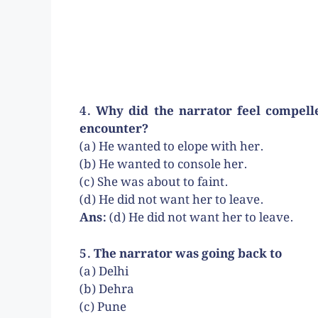
4. Why did the narrator feel compelle
encounter?
(a) He wanted to elope with her.
(b) He wanted to console her.
(c) She was about to faint.
(d) He did not want her to leave.
Ans:
(d) He did not want her to leave.
5. The narrator was going back to
(a) Delhi
(b) Dehra
(c) Pune