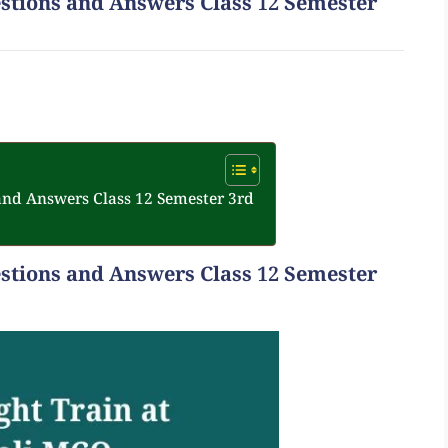
stions and Answers Class 12 Semester
and Answers Class 12 Semester 3rd
stions and Answers Class 12 Semester