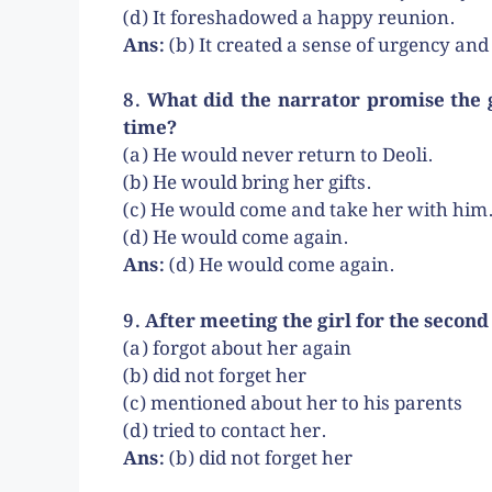
(d) It foreshadowed a happy reunion.
Ans:
(b) It created a sense of urgency and
8. What did the narrator promise the g
time?
(a) He would never return to Deoli.
(b) He would bring her gifts.
(c) He would come and take her with him
(d) He would come again.
Ans:
(d) He would come again.
9. After meeting the girl for the second
(a) forgot about her again
(b) did not forget her
(c) mentioned about her to his parents
(d) tried to contact her.
Ans:
(b) did not forget her