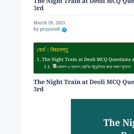
The Night Train at Deoli MCQ Que
3rd
March 29, 2025
by
prayaswb
বোর্ড : বিষয়বস্তু
The Night Train at Deoli MCQ Questions 
একাদশ ও দ্বাদশ শ্রেণির স্টুডেন্টদের জন্য দারুণ সুযোগ!
The Night Train at Deoli MCQ Que
3rd