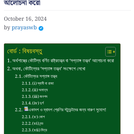
আলোচনা করো
October 16, 2024
by
prayaswb
বোর্ড : বিষয়বস্তু
অর্থশাস্ত্রে কৌটিল্য বর্ণিত রাষ্ট্রতত্ত্ব বা ‘সপ্তাঙ্গ তত্ত্ব’ আলোচনা করো
অথবা, কৌটিল্যের ‘সপ্তাঙ্গ তত্ত্ব’ সংক্ষেপে লেখো
কৌটিল্যের সপ্তাঙ্গ তত্ত্ব
(i) স্বামী বা রাজা
(ii) অমাত্য
(iii) জনপদ
(iv) দুর্গ
একাদশ ও দ্বাদশ শ্রেণির স্টুডেন্টদের জন্য দারুণ সুযোগ!
(v) কোশ
(vi) দন্ড
(vii) মিত্র