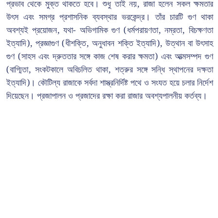
প্রভাব থেকে মুক্ত থাকতে হবে। শুধু তাই নয়, রাজা হলেন সকল ক্ষমতার
উৎস এবং সমগ্র প্রশাসনিক ব্যবস্থার ভরকেন্দ্র। তাঁর চারটি গুণ থাকা
অবশ্যই প্রয়োজন, যথা- অভিগামিক গুণ (ধর্মপরায়ণতা, নম্রতা, বিচক্ষণতা
ইত্যাদি), প্রজ্ঞাগুণ (ধীশক্তি, অনুধাবন শক্তি ইত্যাদি), উত্থান বা উৎসাহ
গুণ (সাহস এবং দ্রুততার সঙ্গে কাজ শেষ করার ক্ষমতা) এবং আত্মসম্পদ গুণ
(বাগ্মিতা, সংকটকালে অবিচলিত থাকা, শত্রুর সঙ্গে সন্ধি স্থাপনের দক্ষতা
ইত্যাদি)। কৌটিল্য রাজাকে সর্বদা শাস্ত্রনির্দিষ্ট পথে ও সংযত হয়ে চলার নির্দেশ
দিয়েছেন। প্রজাপালন ও প্রজাদের রক্ষা করা রাজার অবশ্যপালনীয় কর্তব্য।