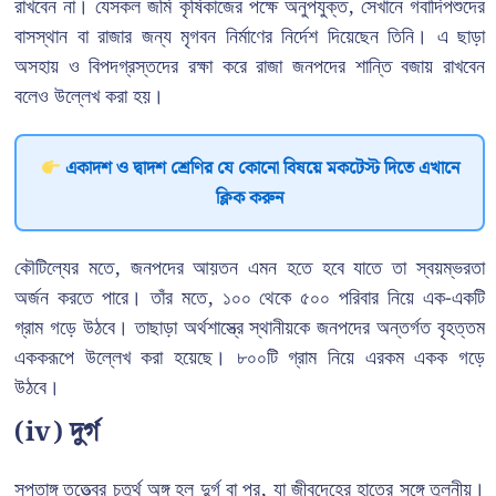
রাখবেন না। যেসকল জমি কৃষিকাজের পক্ষে অনুপযুক্ত, সেখানে গবাদিপশুদের
বাসস্থান বা রাজার জন্য মৃগবন নির্মাণের নির্দেশ দিয়েছেন তিনি। এ ছাড়া
অসহায় ও বিপদগ্রস্তদের রক্ষা করে রাজা জনপদের শান্তি বজায় রাখবেন
বলেও উল্লেখ করা হয়।
একাদশ ও দ্বাদশ শ্রেণির যে কোনো বিষয়ে মকটেস্ট দিতে এখানে
ক্লিক করুন
কৌটিল্যের মতে, জনপদের আয়তন এমন হতে হবে যাতে তা স্বয়ম্ভরতা
অর্জন করতে পারে। তাঁর মতে, ১০০ থেকে ৫০০ পরিবার নিয়ে এক-একটি
গ্রাম গড়ে উঠবে। তাছাড়া অর্থশাস্ত্রে স্থানীয়কে জনপদের অন্তর্গত বৃহত্তম
এককরূপে উল্লেখ করা হয়েছে। ৮০০টি গ্রাম নিয়ে এরকম একক গড়ে
উঠবে।
(iv) দুর্গ
সপ্তাঙ্গ তত্ত্বের চতুর্থ অঙ্গ হল দুর্গ বা পুর, যা জীবদেহের হাতের সঙ্গে তুলনীয়।