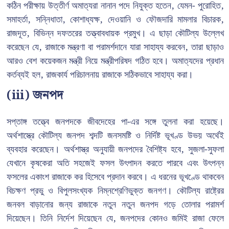
কঠিন পরীক্ষায় উত্তীর্ণ অমাত্যরা নানান পদে নিযুক্ত হতেন, যেমন- পুরোহিত,
সমাহর্তা, সন্নিধাতা, কোশাধ্যক্ষ, দেওয়ানি ও ফৌজদারি মামলার বিচারক,
রাজদূত, বিভিন্ন দফতরের তত্ত্বাবধায়ক প্রমুখ। এ ছাড়া কৌটিল্য উল্লেখ
করেছেন যে, রাজাকে মন্ত্রণা বা পরামর্শদানে যারা সাহায্য করবেন, তারা ছাড়াও
আরও বেশ কয়েকজন মন্ত্রী নিয়ে মন্ত্রীপরিষদ গঠিত হবে। অমাত্যদের প্রধান
কর্তব্যই হল, রাজকার্য পরিচালনায় রাজাকে সঠিকভাবে সাহায্য করা।
(iii) জনপদ
সপ্তাঙ্গ তত্ত্বে জনপদকে জীবদেহের পা-এর সঙ্গে তুলনা করা হয়েছে।
অর্থশাস্ত্রে কৌটিল্য জনপদ শব্দটি জনসমষ্টি ও নির্দিষ্ট ভূখণ্ড উভয় অর্থেই
ব্যবহার করেছেন। অর্থশাস্ত্র অনুযায়ী জনপদের বৈশিষ্ট্য হবে, সুজলা-সুফলা
যেখানে কৃষকেরা অতি সহজেই ফসল উৎপাদন করতে পারবে এবং উৎপন্ন
ফসলের একাংশ রাজাকে কর হিসেবে প্রদান করবে। এ ধরনের ভূখণ্ডে থাকবেন
বিচক্ষণ প্রভু ও বিপুলসংখ্যক নিম্নশ্রেণিভুক্ত জনগণ। কৌটিল্য রাষ্ট্রের
জনবল বাড়ানোর জন্য রাজাকে নতুন নতুন জনপদ গড়ে তোলার পরামর্শ
দিয়েছেন। তিনি নির্দেশ দিয়েছেন যে, জনপদের কোনও জমিই রাজা ফেলে