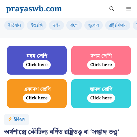
Skip
prayaswb.com
Me
to
content
ইতিহাস
ইংরেজি
দর্শন
বাংলা
ভূগোল
রাষ্ট্রবিজ্ঞান
নবম শ্রেণি
দশম শ্রেণি
Click here
Click here
একাদশ শ্রেণি
দ্বাদশ শ্রেণি
Click here
Click here
ইতিহাস
অর্থশাস্ত্রে কৌটিল্য বর্ণিত রাষ্ট্রতত্ত্ব বা ‘সপ্তাঙ্গ তত্ত্ব’