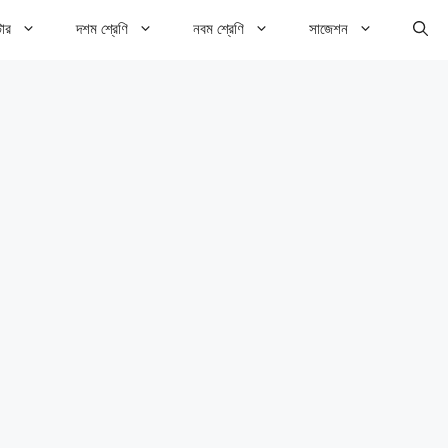
টার
দশম শ্রেণি
নবম শ্রেণি
সাজেশন