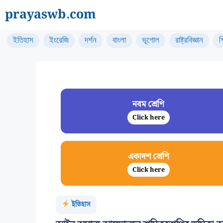
Skip
prayaswb.com
to
content
ইতিহাস
ইংরেজি
দর্শন
বাংলা
ভূগোল
রাষ্ট্রবিজ্ঞান
শ
নবম শ্রেণি
Click here
একাদশ শ্রেণি
Click here
ইতিহাস