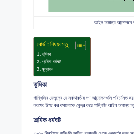
আইন অমান্য আন্দোলনে 
বোর্ড : বিষয়বস্তু
ভূমিকা
শ্রমিক ধর্মঘট
মূল্যায়ন
ভূমিকা
গান্ধিজির নেতৃত্বে যে সর্বভারতীয় গণ আন্দোলনগুলি পরিচালিত
লবণের উপর কর বসানোকে কেন্দ্র করে গান্ধিজি আইন অমান্য 
শ্রমিক ধর্মঘট
১৯৩০ খ্রিস্টাব্দে গান্ধিজি ডান্ডির বেলাভূমি থেকে একমুঠো