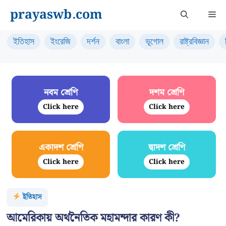
Skip
prayaswb.com
Me
to
content
ইতিহাস
ইংরেজি
দর্শন
বাংলা
ভূগোল
রাষ্ট্রবিজ্ঞান
নবম শ্রেণি
দশম শ্রেণি
Click here
Click here
একাদশ শ্রেণি
দ্বাদশ শ্রেণি
Click here
Click here
ইতিহাস
আমেরিকায় অর্থনৈতিক মহামন্দার কারণ কী?