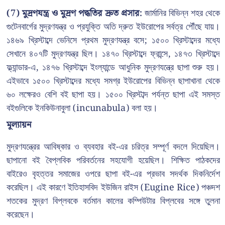
(7) মুদ্রণযন্ত্র ও মুদ্রণ পদ্ধতির দ্রুত প্রসার:
জার্মানির বিভিন্ন শহর থেকে
গুটেনবার্গের মুদ্রণযন্ত্র ও প্রযুক্তি অতি দ্রুত ইউরোপের সর্বত্র পৌঁছে যায়।
১৪৬৯ খ্রিস্টাব্দে ভেনিসে প্রথম মুদ্রণযন্ত্র বসে; ১৫০০ খ্রিস্টাব্দের মধ্যে
সেখানে ৪০৭টি মুদ্রণযন্ত্র ছিল। ১৪৭০ খ্রিস্টাব্দে ফ্রান্সে, ১৪৭৩ খ্রিস্টাব্দে
ফ্ল্যান্ডার-এ, ১৪৭৬ খ্রিস্টাব্দে ইংল্যান্ডে আধুনিক মুদ্রণযন্ত্রে ছাপা শুরু হয়।
এইভাবে ১৫০০ খ্রিস্টাব্দের মধ্যে সমগ্র ইউরোপের বিভিন্ন ছাপাখানা থেকে
৬০ লক্ষেরও বেশি বই ছাপা হয়। ১৫০০ খ্রিস্টাব্দ পর্যন্ত ছাপা এই সমস্ত
বইগুলিকে ইনকিউনাবুলা (incunabula) বলা হয়।
মূল্যায়ন
মুদ্রণযন্ত্রের আবিষ্কার ও ব্যবহার বই-এর চরিত্র সম্পূর্ণ বদলে দিয়েছিল।
ছাপানো বই বৈপ্লবিক পরিবর্তনের সহযোগী হয়েছিল। শিক্ষিত পাঠকদের
বাইরেও বৃহত্তর সমাজের ওপরে ছাপা বই-এর প্রভাব সদর্থক দিকনির্দেশ
করেছিল। এই কারণে ইতিহাসবিদ ইউজিন রাইস (Eugine Rice) পঞ্চদশ
শতকের মুদ্রণ বিপ্লবকে বর্তমান কালের কম্পিউটার বিপ্লবের সঙ্গে তুলনা
করেছেন।