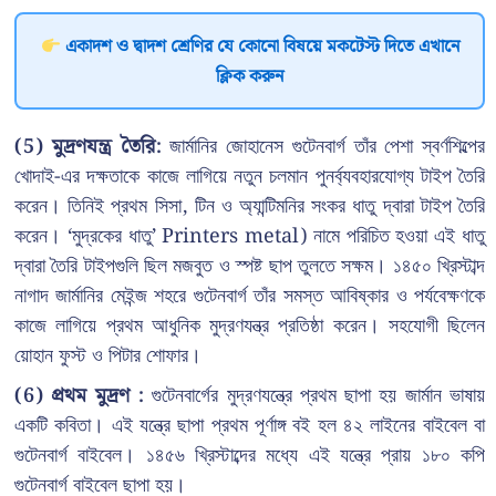
একাদশ ও দ্বাদশ শ্রেণির যে কোনো বিষয়ে মকটেস্ট দিতে এখানে
ক্লিক করুন
(5) মুদ্রণযন্ত্র তৈরি:
জার্মানির জোহানেস গুটেনবার্গ তাঁর পেশা স্বর্ণশিল্পের
খোদাই-এর দক্ষতাকে কাজে লাগিয়ে নতুন চলমান পুনর্ব্যবহারযোগ্য টাইপ তৈরি
করেন। তিনিই প্রথম সিসা, টিন ও অ্যান্টিমনির সংকর ধাতু দ্বারা টাইপ তৈরি
করেন। ‘মুদ্রকের ধাতু’ Printers metal) নামে পরিচিত হওয়া এই ধাতু
দ্বারা তৈরি টাইপগুলি ছিল মজবুত ও স্পষ্ট ছাপ তুলতে সক্ষম। ১৪৫০ খ্রিস্টাব্দ
নাগাদ জার্মানির মেইন্জ শহরে গুটেনবার্গ তাঁর সমস্ত আবিষ্কার ও পর্যবেক্ষণকে
কাজে লাগিয়ে প্রথম আধুনিক মুদ্রণযন্ত্র প্রতিষ্ঠা করেন। সহযোগী ছিলেন
য়োহান ফুস্ট ও পিটার শোফার।
(6) প্রথম মুদ্রণ :
গুটেনবার্গের মুদ্রণযন্ত্রে প্রথম ছাপা হয় জার্মান ভাষায়
একটি কবিতা। এই যন্ত্রে ছাপা প্রথম পূর্ণাঙ্গ বই হল ৪২ লাইনের বাইবেল বা
গুটেনবার্গ বাইবেল। ১৪৫৬ খ্রিস্টাব্দের মধ্যে এই যন্ত্রে প্রায় ১৮০ কপি
গুটেনবার্গ বাইবেল ছাপা হয়।