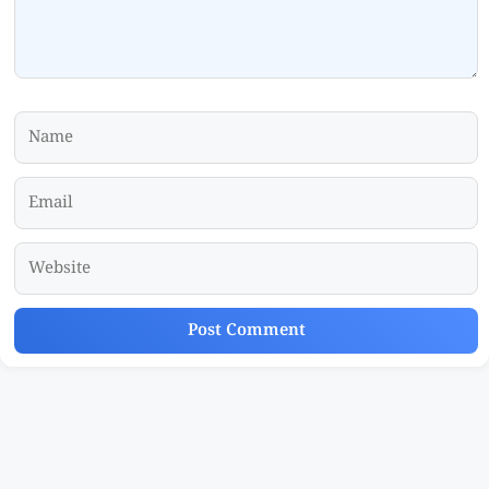
Name
Email
Website