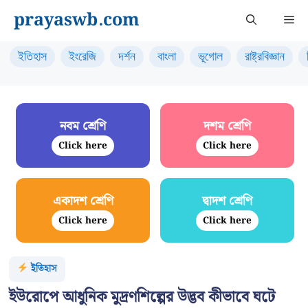
Skip
prayaswb.com
Me
to
content
ইতিহাস
ইংরেজি
দর্শন
বাংলা
ভূগোল
রাষ্ট্রবিজ্ঞান
নবম শ্রেণি
দশম শ্রেণি
Click here
Click here
একাদশ শ্রেণি
দ্বাদশ শ্রেণি
Click here
Click here
ইতিহাস
ইউরোপে আধুনিক মুদ্রণশিল্পের উদ্ভব কীভাবে ঘটে