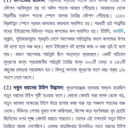
(1) কাগজের প্রচলন:
খ্রিস্টীয় দ্বিতীয় শতকে চিনে কাগজ তৈরির যে
কৌশল আবিষ্কৃত হয় তা অষ্টম শতকে আরবে পৌঁছোয়। আরবদের থেকে
খ্রিস্টীয় দ্বাদশ শতকে স্পেনে কাগজ তৈরির কৌশল পৌঁছোয়। ১১৫০
খ্রিস্টাব্দে স্পেনে প্রথম কাগজের কারখানা স্থাপিত হয়। পরবর্তী দুই শতাব্দীর
মধ্যে ইউরোপের বিভিন্ন শহরে কাগজের কল স্থাপিত হয়। ইটালি,
জার্মানি
,
ফ্রান্স, সুইজারল্যান্ড প্রভৃতি দেশে আগেকার পার্চমেন্টের বদলে কাগজের উপর
বই ছাপা হতে শুরু করে। ফলে ইউরোপে বই ছাপার কাজ ও খরচ দুই-ই কমে
যায়। কারণ আগেকার পার্চমেন্ট ছিল অত্যন্ত ব্যয়বহুল। একটি বাইবেল
মুদ্রণের জন্য প্রয়োজনীয় পার্চমেন্ট তৈরির জন্য ৩০০টি ভেড়া ও ১৪০টি
বাছুরের চামড়ার প্রয়োজন হত। কিন্তু কাগজে মুদ্রণের ফলে খরচ প্রায় ১/৬
অংশে নেমে আসে।
(2) নতুন ধরনের টাইপ উদ্ভাবন:
মুদ্রণযন্ত্রের ব্যবহার সম্ভব হয়েছিল
নতুন ধরনের টাইপ সৃষ্টি হওয়ার ফলে। কোনো খোদাই করা ব্লক থেকে নয়,
নতুন আলাদা অক্ষরের টাইপ দিয়ে ছাপার কাজ শুরু হয় পঞ্চদশ শতকের শুরু
থেকে। বিভিন্ন পেশায় যুক্ত দক্ষ কারিগররা, বিশেষ করে স্বর্ণকাররা খুব ছোটো
জিনিসের ওপর সূক্ষ্ম খোদাই করতে পারতেন। তাদের এই দক্ষতাই নতুন টাইপ
তৈরিতে কাজে লেগেছিল। এসময় ধাতুবিদ্যার উন্নতিও নতুন ধরনের টাইপ