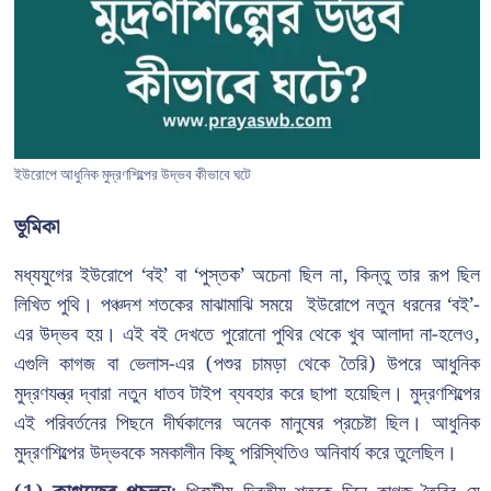
ইউরোপে আধুনিক মুদ্রণশিল্পের উদ্ভব কীভাবে ঘটে
ভূমিকা
মধ্যযুগের ইউরোপে ‘বই’ বা ‘পুস্তক’ অচেনা ছিল না, কিন্তু তার রূপ ছিল
লিখিত পুথি। পঞ্চদশ শতকের মাঝামাঝি সময়ে ইউরোপে নতুন ধরনের ‘বই’-
এর উদ্ভব হয়। এই বই দেখতে পুরোনো পুথির থেকে খুব আলাদা না-হলেও,
এগুলি কাগজ বা ভেলাস-এর (পশুর চামড়া থেকে তৈরি) উপরে আধুনিক
মুদ্রণযন্ত্র দ্বারা নতুন ধাতব টাইপ ব্যবহার করে ছাপা হয়েছিল। মুদ্রণশিল্পের
এই পরিবর্তনের পিছনে দীর্ঘকালের অনেক মানুষের প্রচেষ্টা ছিল। আধুনিক
মুদ্রণশিল্পের উদ্ভবকে সমকালীন কিছু পরিস্থিতিও অনিবার্য করে তুলেছিল।