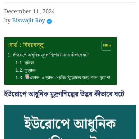
December 11, 2024
by
Biswajit Roy
বোর্ড : বিষয়বস্তু
ইউরোপে আধুনিক মুদ্রণশিল্পের উদ্ভব কীভাবে ঘটে
ভূমিকা
মূল্যায়ন
একাদশ ও দ্বাদশ শ্রেণির স্টুডেন্টদের জন্য দারুণ সুযোগ!
ইউরোপে আধুনিক মুদ্রণশিল্পের উদ্ভব কীভাবে ঘটে