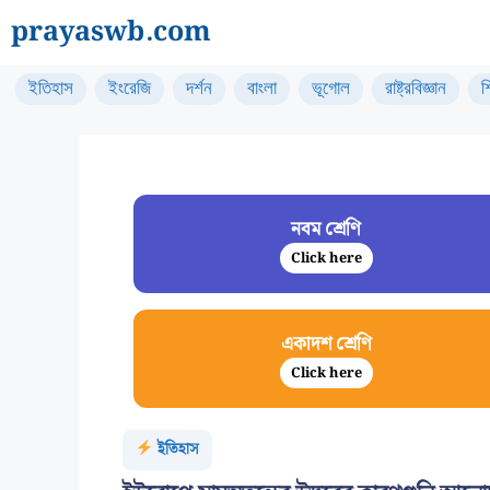
Skip
prayaswb.com
to
content
ইতিহাস
ইংরেজি
দর্শন
বাংলা
ভূগোল
রাষ্ট্রবিজ্ঞান
শ
নবম শ্রেণি
Click here
একাদশ শ্রেণি
Click here
ইতিহাস