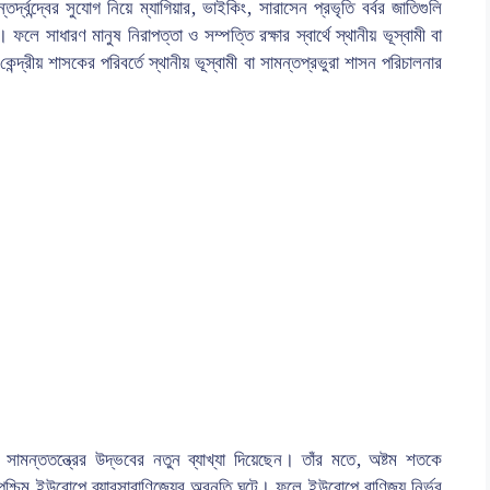
র্দ্বন্দ্বের সুযোগ নিয়ে ম্যাগিয়ার, ভাইকিং, সারাসেন প্রভৃতি বর্বর জাতিগুলি
সাধারণ মানুষ নিরাপত্তা ও সম্পত্তি রক্ষার স্বার্থে স্থানীয় ভূস্বামী বা
্দ্রীয় শাসকের পরিবর্তে স্থানীয় ভূস্বামী বা সামন্তপ্রভুরা শাসন পরিচালনার
সামন্ততন্ত্রের উদ্ভবের নতুন ব্যাখ্যা দিয়েছেন। তাঁর মতে, অষ্টম শতকে
ে পশ্চিম ইউরোপে ব্যাবসাবাণিজ্যের অবনতি ঘটে। ফলে ইউরোপে বাণিজ্য নির্ভর