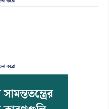
োচনা করো
োচনা করো