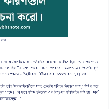
না করো
পে যে আর্থসামাজিক ও রাজনৈতিক ব্যবস্থা প্রচলিত ছিল, তা সাধারণভাবে
্যানশফ খ্রিস্টীয় দশম থেকে দ্বাদশ শতককে সামন্ততন্ত্রের ‘ধ্রুপদি যুগ’
্ভবের পশ্চাতে ঐতিহাসিকগণ বিভিন্ন কারণ উল্লেখ করেছেন। যথা-
র তাঁর দুর্বল উত্তরাধিকারীদের সময় কেন্দ্রীয় শক্তির নিয়ন্ত্রণ সম্পূর্ণ শিথিল হয়ে
্রমণ ঘটে। এর ফলে পশ্চিম ইউরোপে এক বিশৃঙ্খল পরিস্থিতির সৃষ্টি হয়। মার্ক
ামন্ততন্ত্রের।”