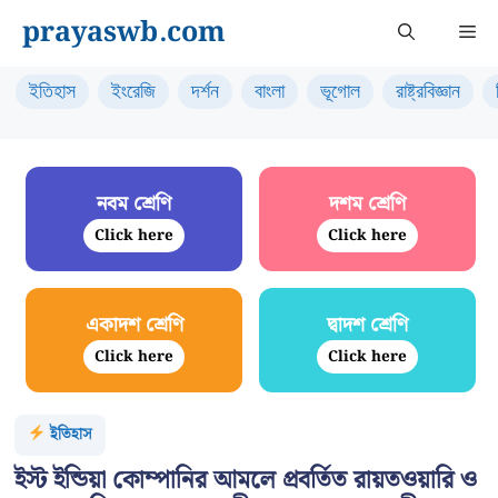
Skip
prayaswb.com
Me
to
content
ইতিহাস
ইংরেজি
দর্শন
বাংলা
ভূগোল
রাষ্ট্রবিজ্ঞান
নবম শ্রেণি
দশম শ্রেণি
Click here
Click here
একাদশ শ্রেণি
দ্বাদশ শ্রেণি
Click here
Click here
ইতিহাস
ইস্ট ইন্ডিয়া কোম্পানির আমলে প্রবর্তিত রায়তওয়ারি ও