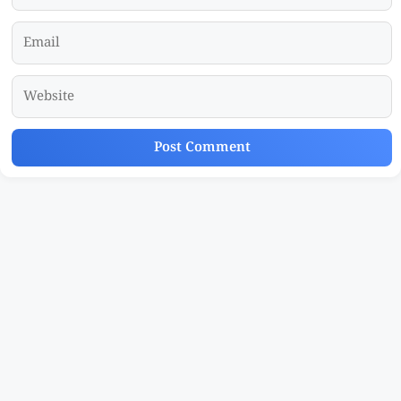
Email
Website