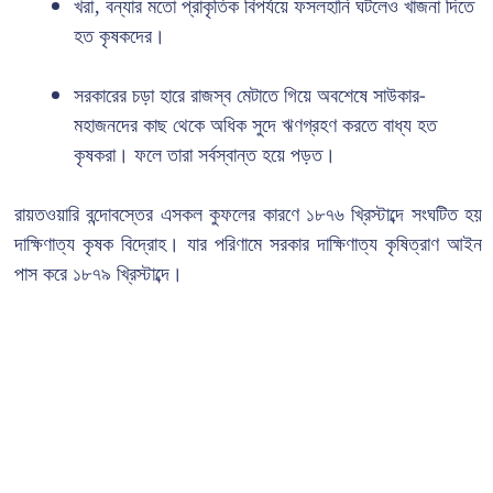
খরা, বন্যার মতো প্রাকৃতিক বিপর্যয়ে ফসলহানি ঘটলেও খাজনা দিতে
হত কৃষকদের।
সরকারের চড়া হারে রাজস্ব মেটাতে গিয়ে অবশেষে সাউকার-
মহাজনদের কাছ থেকে অধিক সুদে ঋণগ্রহণ করতে বাধ্য হত
কৃষকরা। ফলে তারা সর্বস্বান্ত হয়ে পড়ত।
রায়তওয়ারি বন্দোবস্তের এসকল কুফলের কারণে ১৮৭৬ খ্রিস্টাব্দে সংঘটিত হয়
দাক্ষিণাত্য কৃষক বিদ্রোহ। যার পরিণামে সরকার দাক্ষিণাত্য কৃষিত্রাণ আইন
পাস করে ১৮৭৯ খ্রিস্টাব্দে।