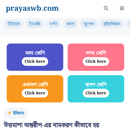
Skip
prayaswb.com
Me
to
content
ইতিহাস
ইংরেজি
দর্শন
বাংলা
ভূগোল
রাষ্ট্রবিজ্ঞান
নবম শ্রেণি
দশম শ্রেণি
Click here
Click here
একাদশ শ্রেণি
দ্বাদশ শ্রেণি
Click here
Click here
ইতিহাস
উত্তমাশা অন্তরীপ-এর নামকরণ কীভাবে হয়