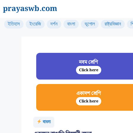
Skip
prayaswb.com
to
content
ইতিহাস
ইংরেজি
দর্শন
বাংলা
ভূগোল
রাষ্ট্রবিজ্ঞান
শ
নবম শ্রেণি
Click here
একাদশ শ্রেণি
Click here
বাংলা