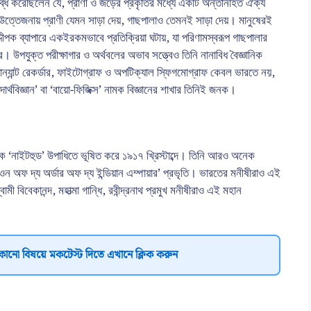
ধি করেছিলেন যে, প্রাণী ও জড়ের প্রকৃতির মধ্যে একটি অন্তর্নিহিত ঐক্য
যিক উত্তেজনায় প্রাণী যেমন সাড়া দেয়, গাছপালাও তেমনই সাড়া দেয়। মানুষেরই
পক ব্যাপারে একইরকমভাবে প্রতিক্রিয়া ঘটায়, যা পরিণামস্বরূপ গাছপালার
ে। উপযুক্ত পরীক্ষাগার ও অর্থবলের অভাব সত্ত্বেও তিনি নানাবিধ বৈজ্ঞানিক
োন্যান্ট রেকর্ডার, ফাইটোগ্রাফ ও অপটিক্যাল স্ফিগমোগ্রাফ কেবল ভারতে নয়,
র্থবিজ্ঞান’ বা ‘বায়ো-ফিজিক্স’ নামক বিজ্ঞানের শাখার তিনিই জনক।
তাঁকে ‘নাইটহুড’ উপাধিতে ভূষিত করে ১৯১৭ খ্রিস্টাব্দে। তিনি আরও অনেক
ওন অফ দ্য অর্ডার অফ দ্য ইন্ডিয়ান এম্পায়ার’ প্রভৃতি। ভারতের মনীষীরাও এই
ামী বিবেকানন্দ, মহাত্মা গান্ধি, রবীন্দ্রনাথ প্রমুখ মনীষীরাও এই মহান
কোনো বিষয়ে মকটেস্ট দিতে এখানে ক্লিক করুন