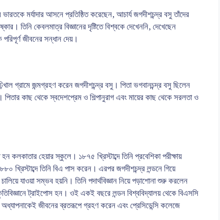
 ভারতকে মর্যাদার আসনে প্রতিষ্ঠিত করেছেন, আচার্য জগদীশচন্দ্র বসু তাঁদের
্কার। তিনি কেবলমাত্র বিজ্ঞানের দৃষ্টিতে বিশ্বকে দেখেননি, দেখেছেন
ক পরিপূর্ণ জীবনের সন্ধান দেয়।
িখাল গ্রামে জন্মগ্রহণ করেন জগদীশচন্দ্র বসু। পিতা ভগবানচন্দ্র বসু ছিলেন
দেবী। পিতার কাছ থেকে স্বদেশপ্রেম ও শিল্পানুরাগ এবং মায়ের কাছ থেকে সরলতা ও
 হন কলকাতার হেয়ার স্কুলে। ১৮৭৫ খ্রিস্টাব্দে তিনি প্রবেশিকা পরীক্ষায়
১৮৮০ খ্রিস্টাব্দে তিনি বিএ পাস করেন। এরপর জগদীশচন্দ্র লন্ডনে গিয়ে
 চালিয়ে যাওয়া সম্ভব হয়নি। তিনি পদার্থবিজ্ঞান নিয়ে পড়াশোনা শুরু করলেন
্রকৃতিবিজ্ঞানে ট্রাইপোস হন। ওই একই বছরে লন্ডন বিশ্ববিদ্যালয় থেকে বিএসসি
র অধ্যাপনাকেই জীবনের ব্রতরূপে গ্রহণ করেন এবং প্রেসিডেন্সি কলেজে