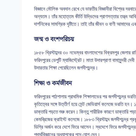
বিজ্ঞানে মৌলিক অবদান রেখে যে ভারতীয় বিজ্ঞানীরা বিশ্বের দরবারে
অন্যতম। তাঁর মহোত্তম কীর্তি উদ্ভিদের প্রাণসত্তার তত্ত্ব আবিষ
দার্শনিকের সামগ্রিক দৃষ্টিতে। তাই তাঁর জীবন ও বাণী আমাদের এ
জন্ম ও বংশপরিচয়
১৮৫৮ খ্রিস্টাব্দের ৩০ নভেম্বর বাংলাদেশের বিক্রমপুর জেলার রাঢ়
ফরিদপুরের ডেপুটি ম্যাজিস্ট্রেট। মাতা উদারপ্রাণা বামাসুন্দরী 
উদারতার শিক্ষা পেয়েছিলেন জগদীশচন্দ্র।
শিক্ষা ও কর্মজীবন
ফরিদপুরের পাঠশালায় প্রাথমিক শিক্ষালাভের পর জগদীশচন্দ্র ভরতি
কৃতিত্বের সঙ্গে উত্তীর্ণ হয়ে সেন্ট জেভিয়ার্স কলেজে ভরতি হন। 
ডাক্তারি পড়তে শুরু করেন। কিন্তু শারীরিক কারণে ডাক্তারি পড়া
কেমব্রিজের ক্রাইস্ট কলেজে। ১৮৮৩ খ্রিস্টাব্দে জগদীশচন্দ্র প
ডিগ্রি অর্জন করে দেশে ফিরে আসেন। স্বদেশে ফিরে জগদীশচন্দ্
পদার্থবিজ্ঞানের অধ্যাপকের পদে যোগ দেন।