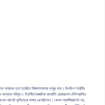
রকে অগ্রসর হতে হয়েছিল বিজ্ঞানসাধনার বন্ধুর পথে। ঊনবিংশ শতাব্দীর
ন অন্যতম পথিকৃৎ। ইতালীয় বৈজ্ঞানিক মার্কোনি ওয়‍্যারলেস টেলিগ্রাফির
অনেক আগেই কৃতিত্বের সাক্ষ্য রেখেছিলেন। কেবল পদার্থবিজ্ঞানেই নয়,