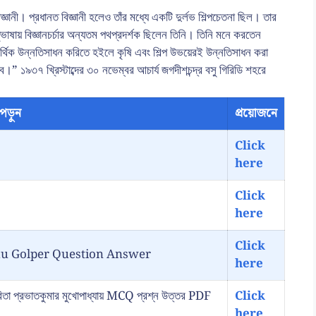
বিজ্ঞানী। প্রধানত বিজ্ঞানী হলেও তাঁর মধ্যে একটি দুর্লভ শিল্পচেতনা ছিল। তার
তৃভাষায় বিজ্ঞানচর্চার অন্যতম পথপ্রদর্শক ছিলেন তিনি। তিনি মনে করতেন
 আর্থিক উন্নতিসাধন করিতে হইলে কৃষি এবং শিল্প উভয়েরই উন্নতিসাধন করা
 ১৯৩৭ খ্রিস্টাব্দের ৩০ নভেম্বর আচার্য জগদীশচন্দ্র বসু গিরিডি শহরে
পড়ুন
প্রয়োজনে
Click
here
Click
here
Click
ancokkhu Golper Question Answer
here
্রভাতকুমার মুখোপাধ্যায় MCQ প্রশ্ন উত্তর PDF
Click
here