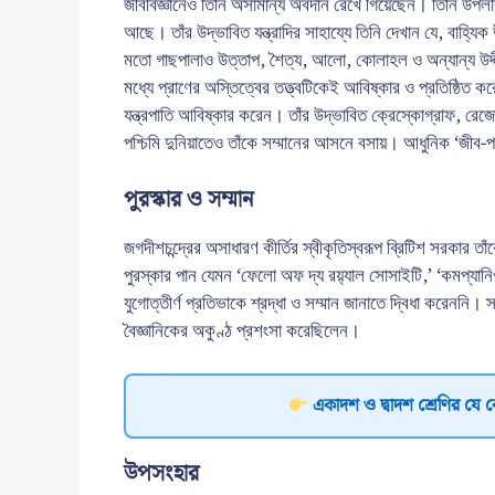
জীববিজ্ঞানেও তিনি অসামান্য অবদান রেখে গিয়েছেন। তিনি উপলব্
আছে। তাঁর উদ্ভাবিত যন্ত্রাদির সাহায্যে তিনি দেখান যে, বাহ্
মতো গাছপালাও উত্তাপ, শৈত্য, আলো, কোলাহল ও অন্যান্য উদ্দী
মধ্যে প্রাণের অস্তিত্বের তত্ত্বটিকেই আবিষ্কার ও প্রতিষ্ঠিত কর
যন্ত্রপাতি আবিষ্কার করেন। তাঁর উদ্ভাবিত ক্রেস্কোগ্রাফ, রেজ
পশ্চিমি দুনিয়াতেও তাঁকে সম্মানের আসনে বসায়। আধুনিক ‘জীব-পদা
পুরস্কার ও সম্মান
জগদীশচন্দ্রের অসাধারণ কীর্তির স্বীকৃতিস্বরূপ ব্রিটিশ সরকার 
পুরস্কার পান যেমন ‘ফেলো অফ দ্য রয়‍্যাল সোসাইটি,’ ‘কমপ্যানি
যুগোত্তীর্ণ প্রতিভাকে শ্রদ্ধা ও সম্মান জানাতে দ্বিধা করেননি। স্ব
বৈজ্ঞানিকের অকুণ্ঠ প্রশংসা করেছিলেন।
একাদশ ও দ্বাদশ শ্রেণির যে 
উপসংহার