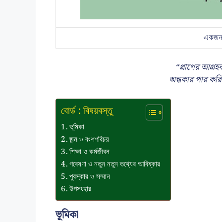
একজন ব
“প্রাণের আগ্রহব
অন্ধকার পার করি
বোর্ড : বিষয়বস্তু
ভূমিকা
জন্ম ও বংশপরিচয়
শিক্ষা ও কর্মজীবন
গবেষণা ও নতুন নতুন তথ্যের আবিষ্কার
পুরস্কার ও সম্মান
উপসংহার
ভূমিকা