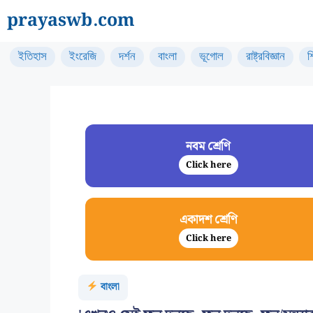
Skip
prayaswb.com
to
content
ইতিহাস
ইংরেজি
দর্শন
বাংলা
ভূগোল
রাষ্ট্রবিজ্ঞান
শ
নবম শ্রেণি
Click here
একাদশ শ্রেণি
Click here
বাংলা