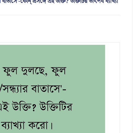
াতাসে'-কোন্ প্রসঙ্গে এই উক্তি? উক্তিটির তাৎপর্য ব্যাখ্যা