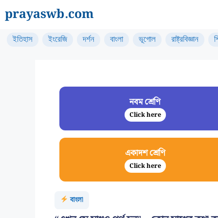
Skip
prayaswb.com
to
content
ইতিহাস
ইংরেজি
দর্শন
বাংলা
ভূগোল
রাষ্ট্রবিজ্ঞান
শ
নবম শ্রেণি
Click here
একাদশ শ্রেণি
Click here
বাংলা