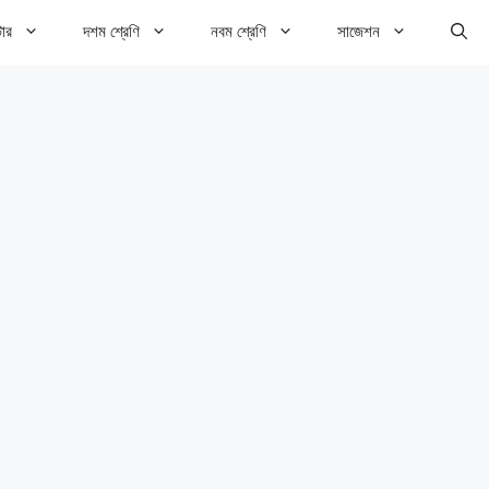
টার
দশম শ্রেণি
নবম শ্রেণি
সাজেশন