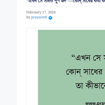
“এখন সে সাধও পূর্ণ হল”—কোন্ সাধের কথা বলা 
February 17, 2024
by
prayaswb