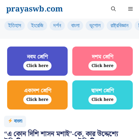
Skip
prayaswb.com
Me
to
content
ইতিহাস
ইংরেজি
দর্শন
বাংলা
ভূগোল
রাষ্ট্রবিজ্ঞান
নবম শ্রেণি
দশম শ্রেণি
Click here
Click here
একাদশ শ্রেণি
দ্বাদশ শ্রেণি
Click here
Click here
বাংলা
“এ কোন দিশি শাসন মশাই”-কে, কার উদ্দেশ্যে