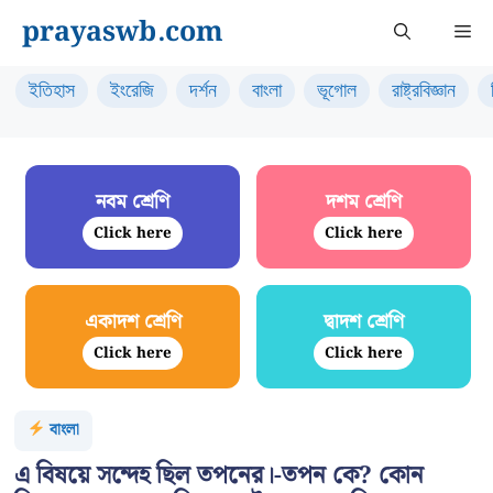
Skip
prayaswb.com
Me
to
content
ইতিহাস
ইংরেজি
দর্শন
বাংলা
ভূগোল
রাষ্ট্রবিজ্ঞান
নবম শ্রেণি
দশম শ্রেণি
Click here
Click here
একাদশ শ্রেণি
দ্বাদশ শ্রেণি
Click here
Click here
বাংলা
এ বিষয়ে সন্দেহ ছিল তপনের।-তপন কে? কোন