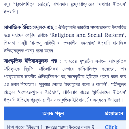
বসুর ‘প্রতাপাদিত্য চরিত্র’, রাখালদাস বন্দ্যোপাধ্যায়ের ‘বাঙ্গালার ইতিহাস’
ইত্যাদি।
সামাজিক ইতিহাসমূলক গ্রন্থ :
ঐতিহ্যবাদী ভারতীয় সমাজভাবনায় উৎসাহিত
হয়ে মহাদেব গোবিন্দ রাণাডে ‘Religious and Social Reform’,
শিবনাথ শাস্ত্রী ‘রামতনু লাহিড়ী ও তৎকালীন বঙ্গসমাজ’ ইত্যাদি সামাজিক
ইতিহাসমূলক গ্রন্থ রচনা করেন।
সাংস্কৃতিক ইতিহাসমূলক গ্রন্থ :
ভারতের সুপ্রাচীন সনাতন সাংস্কৃতিক
ঐতিহ্যকে ব্রিটিশ ঐতিহাসিকরা যেভাবে কালিমালিপ্ত করেছেন, তার
প্রত্যুত্তরে ভারতীয় ঐতিহাসিকগণ বহু সাংস্কৃতিক ইতিহাস গ্রন্থ রচনা করে
এর জবাব দিয়েছেন। সুকুমার সেনের ‘মধ্যযুগের বাংলা ও বাঙালি’, সতীশচন্দ্র
মিত্রের ‘যশোহর-খুলনার ইতিহাস’, নিখিলনাথ রায়ের ‘মুর্শিদাবাদের ইতিহাস’
ইত্যাদি ইতিহাস গ্রন্থ- দেশীয় সাংস্কৃতিক ইতিহাসচর্চার অন্যতম উদাহরণ।
আরও পড়ুন
প্রয়োজনে
বিংশ শতকে ইউরোপ 1 নম্বরের প্রশ্ন উত্তর ক্লাস 9
Click