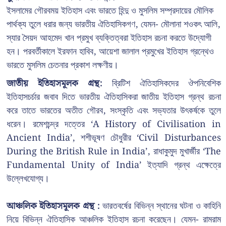
ইসলামের গৌরবময় ইতিহাস এবং ভারতে হিন্দু ও মুসলিম সম্প্রদায়ের মৌলিক
পার্থক্য তুলে ধরার জন্য ভারতীয় ঐতিহাসিকগণ, যেমন- মৌলানা শওকৎ আলি,
স্যার সৈয়দ আহমেদ খান প্রমুখ ব্যক্তিত্বরা ইতিহাস রচনা করতে উদ্যোগী
হন। পরবর্তীকালে ইরফান হাবিব, আয়েশা জালাল প্রমুখের ইতিহাস গ্রন্থেও
ভারতে মুসলিম চেতনার প্রকাশ লক্ষণীয়।
জাতীয় ইতিহাসমূলক গ্রন্থ:
ব্রিটিশ ঐতিহাসিকদের ঔপনিবেশিক
ইতিহাসচর্চার জবাব দিতে ভারতীয় ঐতিহাসিকরা জাতীয় ইতিহাস গ্রন্থ রচনা
করে তাতে ভারতের অতীত গৌরব, সংস্কৃতি এবং সভ্যতার উৎকর্ষকে তুলে
ধরেন। রমেশচন্দ্র দত্তের ‘A History of Civilisation in
Ancient India’, শশীভূষণ চৌধুরীর ‘Civil Disturbances
During the British Rule in India’, রাধাকুমুদ মুখার্জীর ‘The
Fundamental Unity of India’ ইত্যাদি গ্রন্থ এক্ষেত্রে
উল্লেখযোগ্য।
আঞ্চলিক ইতিহাসমূলক গ্রন্থ :
ভারতবর্ষের বিভিন্ন স্থানের ঘটনা ও কাহিনি
নিয়ে বিভিন্ন ঐতিহাসিক আঞ্চলিক ইতিহাস রচনা করেছেন। যেমন- রামরাম