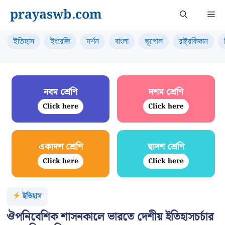
Skip
prayaswb.com
Me
to
content
ইতিহাস
ইংরেজি
দর্শন
বাংলা
ভূগোল
রাষ্ট্রবিজ্ঞান
নবম শ্রেণি
দশম শ্রেণি
Click here
Click here
একাদশ শ্রেণি
দ্বাদশ শ্রেণি
Click here
Click here
ইতিহাস
ঔপনিবেশিক শাসনকালে ভারতে দেশীয় ইতিহাসচর্চার